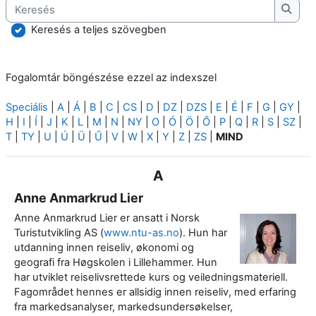
Keresés
Keres
Keresés a teljes szövegben
Fogalomtár böngészése ezzel az indexszel
Speciális
|
A
|
Á
|
B
|
C
|
CS
|
D
|
DZ
|
DZS
|
E
|
É
|
F
|
G
|
GY
|
H
|
I
|
Í
|
J
|
K
|
L
|
M
|
N
|
NY
|
O
|
Ó
|
Ö
|
Ő
|
P
|
Q
|
R
|
S
|
SZ
|
T
|
TY
|
U
|
Ú
|
Ü
|
Ű
|
V
|
W
|
X
|
Y
|
Z
|
ZS
|
MIND
A
Anne Anmarkrud Lier
Anne Anmarkrud Lier er ansatt i Norsk
Turistutvikling AS (
www.ntu-as.no
). Hun har
utdanning innen reiseliv, økonomi og
geografi fra Høgskolen i Lillehammer. Hun
har utviklet reiselivsrettede kurs og veiledningsmateriell.
Fagområdet hennes er allsidig innen reiseliv, med erfaring
fra markedsanalyser, markedsundersøkelser,