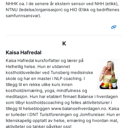
NHHK oa. I de senere år ekstern sensor ved NHH (etikk),
NTNU (ledelse/organisasjon) og HiO (Etikk og bedriftenes
samfunnsansvar).
K
Kaisa Hafredal
Kaisa Hafredal kursforfatter og lærer på
Helhetlig helse. Hun er utdannet
kostholdsveileder ved Tunsberg medisinske
skole og har en master i NLP coaching. I
tillegg til en rekke ulike kurs innen
kosthold/ernæring, yoga, mindfulness og
meditasjon. Hun har etablert firmaet Balanse i hverdagen
som tilbyr kostholdscoaching og felles aktivitetsturer i
tillegg til helsebloggen www.balanseihverdagen.no. Kaisa
er turleder i DNT Turistforeningen og Jomfrureiser. Hun er
lidenskapelig opptatt av helse, ernæring og hvordan mat,
aktiviteter og tanker påvirker oss!