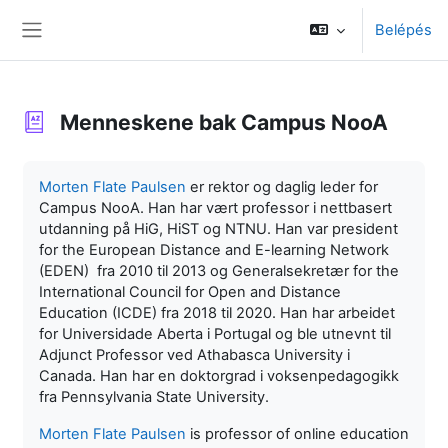
Tovább a fő tartalomhoz
Belépés
Oldalpanel
Menneskene bak Campus NooA
Teljesítési követelmények
Morten Flate Paulsen
er rektor og daglig leder for
Campus NooA. Han har vært professor i nettbasert
utdanning på HiG, HiST og NTNU. Han var president
for the European Distance and E-learning Network
(EDEN) fra 2010 til 2013 og Generalsekretær for the
International Council for Open and Distance
Education (ICDE) fra 2018 til 2020. Han har arbeidet
for Universidade Aberta i Portugal og ble utnevnt til
Adjunct Professor ved Athabasca University i
Canada. Han har en doktorgrad i voksenpedagogikk
fra Pennsylvania State University.
Morten Flate Paulsen
is professor of online education