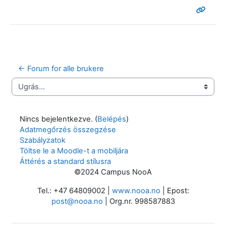
← Forum for alle brukere
Ugrás...
Nincs bejelentkezve. (
Belépés
)
Adatmegőrzés összegzése
Szabályzatok
Töltse le a Moodle-t a mobiljára
Áttérés a standard stílusra
©2024 Campus NooA
Tel.: +47 64809002 |
www.nooa.no
| Epost:
post@nooa.no
| Org.nr. 998587883