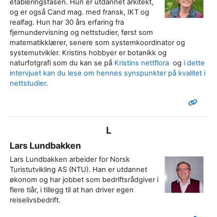
etableringsfasen. Hun er utdannet arkitekt,
og er også Cand mag. med fransk, IKT og
realfag. Hun har 30 års erfaring fra
fjernundervisning og nettstudier, først som
matematikklærer, senere som systemkoordinator og
systemutvikler. Kristins hobbyer er botanikk og
naturfotgrafi som du kan se på
Kristins nettflora
og
i dette
intervjuet kan du lese om hennes synspunkter på kvalitet i
nettstudier
.
L
Lars Lundbakken
Lars Lundbakken arbeider for Norsk
Turistutvikling AS (NTU). Han er utdannet
økonom og har jobbet som bedriftsrådgiver i
flere tiår, i tillegg til at han driver egen
reiselivsbedrift.