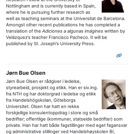
Nottingham and is currently based in Spain,
where he is pursuing further research as
well as teaching seminars at the Universitat de Barcelona.
Amongst other recent publications he has completed a
translation of the
Adiciones a algunas imágines
written by
Velázquez’s teacher Francisco Pacheco. It will be
published by St. Joseph’s University Press.
Jørn Bue Olsen
Jørn Bue Olsen er rådgiver i ledelse,
styrearbeid, prosjekt og etikk. Han er siv.ing.
fra NTH og har doktorgrad i ledelse og etikk
fra Handelshögskolan, Göteborgs
Universitet. Olsen har hatt en rekke
forskjellige konsulentoppdrag i store og små
bedrifter; offentlige (kommuner, statseide bedrifter) som
private. Han har hatt både fagstillinger med eget fagansvar
og administrative stillinger ved Handelshøyskolen BI,