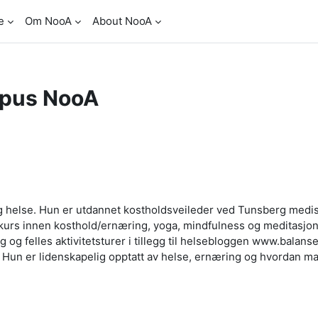
e
Om NooA
About NooA
pus NooA
lig helse. Hun er utdannet kostholdsveileder ved Tunsberg medi
ke kurs innen kosthold/ernæring, yoga, mindfulness og meditasjon
 og felles aktivitetsturer i tillegg til helsebloggen www.balans
 Hun er lidenskapelig opptatt av helse, ernæring og hvordan mat,