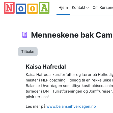
Gå til hovedinnhold
Hjem
Kontakt
Om Kursen
Menneskene bak Cam
Tilbake
Kaisa Hafredal
Kaisa Hafredal kursforfatter og lærer på Helhet
master i NLP coaching. I tillegg til en rekke uli
Balanse i hverdagen som tilbyr kostholdscoaching
turleder i DNT Turistforeningen og Jomfrureiser.
påvirker oss!
Les mer på
www.balanseihverdagen.no