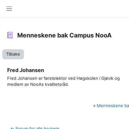
Gå til hovedinnhold
Sidepanel
Menneskene bak Campus NooA
Tilbake
Fred Johansen
Fred Johansen er førstelektor ved Høgskolen i Gjøvik og
medlem av NooAs kvalitetsråd.
»
Menneskene b
← Forum for alle brukere