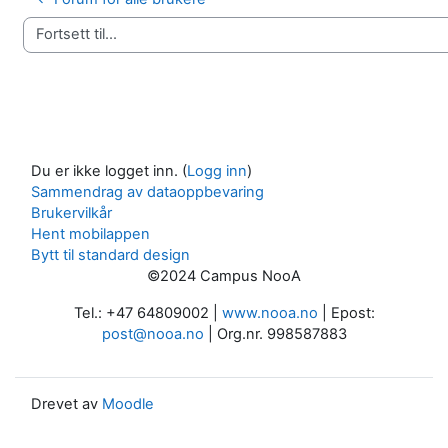
Fortsett til...
Du er ikke logget inn. (
Logg inn
)
Sammendrag av dataoppbevaring
Brukervilkår
Hent mobilappen
Bytt til standard design
©2024 Campus NooA
Tel.: +47 64809002 |
www.nooa.no
| Epost:
post@nooa.no
| Org.nr. 998587883
Drevet av
Moodle