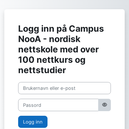
Gå til hovedinnhold
Logg inn på Campus
NooA - nordisk
nettskole med over
100 nettkurs og
nettstudier
Hopp over å lage ny brukerkonto
Brukernavn eller e-post
Passord
Logg inn