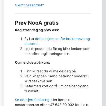
Glemt passordet?
Prøv NooA gratis
Registrer deg og prøv oss:
Fyll ut
dette skjemaet for brukernavn og
passord
.
Les e-posten du får og klikk lenken som
bekrefter registreringen din.
Og meld deg på kurs:
Finn kurset du vil melde deg på.
Velg knappen "send betaling" nederst i
kursbeskrivelsen.
Betal med kort og få umiddelbar tilgang
til kurset.
Se detaljert forklaring
eller kontakt
post@nooa.no eller +47 648 09 002 for hjelp.