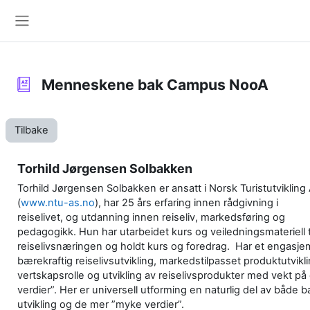
Gå til hovedinnhold
Sidepanel
Menneskene bak Campus NooA
Tilbake
Torhild Jørgensen Solbakken
Torhild Jørgensen Solbakken er ansatt i Norsk Turistutvikling
(
www.ntu-as.no
), har 25 års erfaring innen rådgivning i
reiselivet, og utdanning innen reiseliv, markedsføring og
pedagogikk. Hun har utarbeidet kurs og veiledningsmateriell t
reiselivsnæringen og holdt kurs og foredrag. Har et engasje
bærekraftig reiselivsutvikling, markedstilpasset produktutviklin
vertskapsrolle og utvikling av reiselivsprodukter med vekt p
verdier”. Her er universell utforming en naturlig del av både b
utvikling og de mer ”myke verdier”.