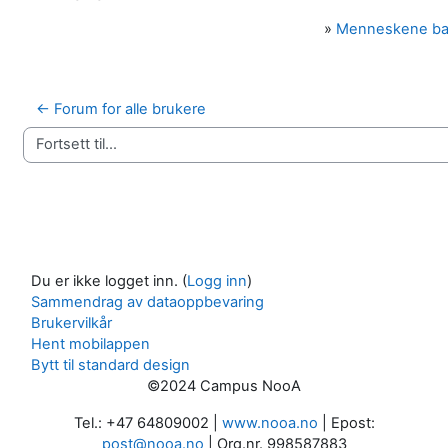
»
Menneskene b
← Forum for alle brukere
Fortsett til...
Du er ikke logget inn. (
Logg inn
)
Sammendrag av dataoppbevaring
Brukervilkår
Hent mobilappen
Bytt til standard design
©2024 Campus NooA
Tel.: +47 64809002 |
www.nooa.no
| Epost:
post@nooa.no
| Org.nr. 998587883