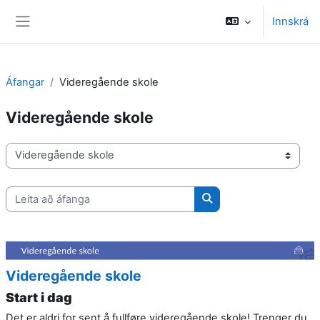
Farðu á aðalefni
Innskrá
Side panel
Áfangar
Videregående skole
Videregående skole
Deildir/brautir
Leita að áfanga
Leita að áfanga
Videregående skole
Start i dag
Det er aldri for sent å fullføre videregående skole! Trenger du