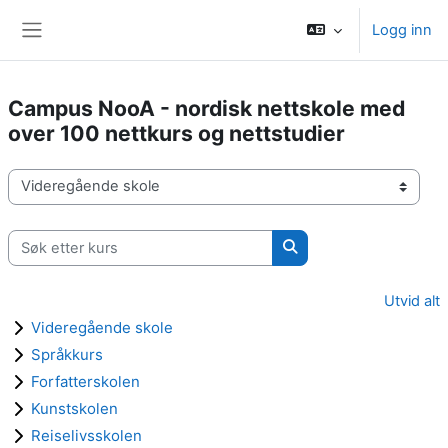
Gå til hovedinnhold
Logg inn
Sidepanel
Campus NooA - nordisk nettskole med
over 100 nettkurs og nettstudier
Kurskategorier
Søk etter kurs
Søk etter kurs
Utvid alt
Videregående skole
Språkkurs
Forfatterskolen
Kunstskolen
Reiselivsskolen