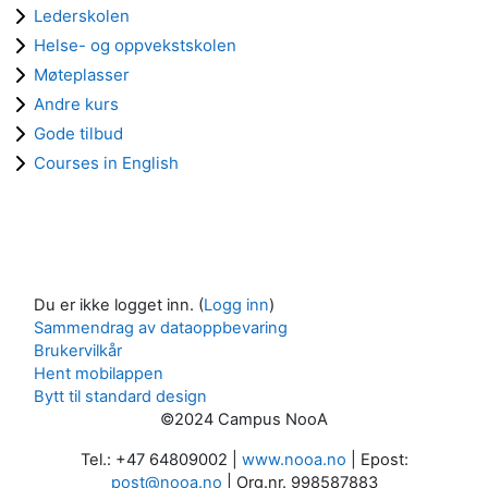
Lederskolen
Helse- og oppvekstskolen
Møteplasser
Andre kurs
Gode tilbud
Courses in English
Du er ikke logget inn. (
Logg inn
)
Sammendrag av dataoppbevaring
Brukervilkår
Hent mobilappen
Bytt til standard design
©2024 Campus NooA
Tel.: +47 64809002 |
www.nooa.no
| Epost:
post@nooa.no
| Org.nr. 998587883