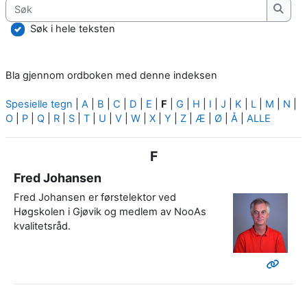
Søk
Søk
Søk i hele teksten
Bla gjennom ordboken med denne indeksen
Spesielle tegn
|
A
|
B
|
C
|
D
|
E
|
F
|
G
|
H
|
I
|
J
|
K
|
L
|
M
|
N
|
O
|
P
|
Q
|
R
|
S
|
T
|
U
|
V
|
W
|
X
|
Y
|
Z
|
Æ
|
Ø
|
Å
|
ALLE
F
Fred Johansen
Fred Johansen er førstelektor ved
Høgskolen i Gjøvik og medlem av NooAs
kvalitetsråd.