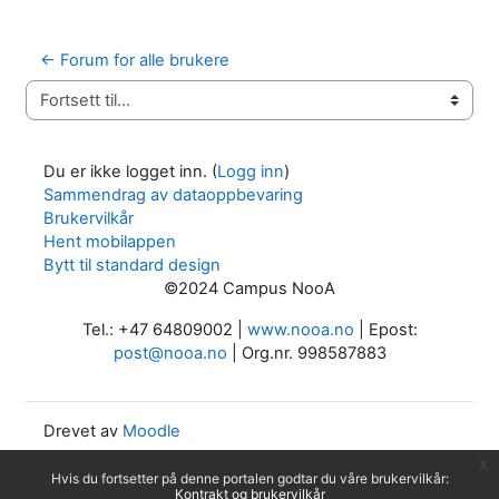
← Forum for alle brukere
Fortsett til...
Du er ikke logget inn. (
Logg inn
)
Sammendrag av dataoppbevaring
Brukervilkår
Hent mobilappen
Bytt til standard design
©2024 Campus NooA
Tel.: +47 64809002 |
www.nooa.no
| Epost:
post@nooa.no
| Org.nr. 998587883
Drevet av
Moodle
x
Hvis du fortsetter på denne portalen godtar du våre brukervilkår:
Kontrakt og brukervilkår