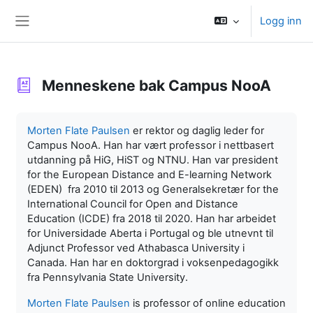
Gå til hovedinnhold
Logg inn
Sidepanel
Menneskene bak Campus NooA
Fullføringsbetingelser
Morten Flate Paulsen
er rektor og daglig leder for
Campus NooA. Han har vært professor i nettbasert
utdanning på HiG, HiST og NTNU. Han var president
for the European Distance and E-learning Network
(EDEN) fra 2010 til 2013 og Generalsekretær for the
International Council for Open and Distance
Education (ICDE) fra 2018 til 2020. Han har arbeidet
for Universidade Aberta i Portugal og ble utnevnt til
Adjunct Professor ved Athabasca University i
Canada. Han har en doktorgrad i voksenpedagogikk
fra Pennsylvania State University.
Morten Flate Paulsen
is professor of online education