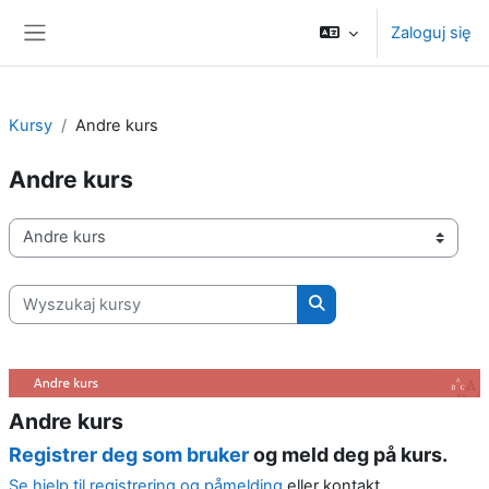
Przejdź do głównej zawartości
Zaloguj się
Panel boczny
Kursy
Andre kurs
Andre kurs
Kategorie kursów
Wyszukaj kursy
Wyszukaj kursy
Andre kurs
Registrer deg som bruker
og meld deg på kurs.
Se hjelp til registrering og påmelding
eller kontakt