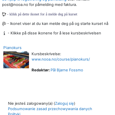
post@nooa.no for påmelding med faktura.
- klikk på dette ikonet for å melde deg på kurset
- Ikonet viser at du kan melde deg på og starte kurset nå
- Klikke på disse ikonene for å lese kursbeskrivelsen
Pianokurs
Kursbeskrivelse:
www.nooa.no/course/pianokurs/
Redaktør:
Pål Bjarne Fossmo
Nie jesteś zalogowany(a) (
Zaloguj się
)
Podsumowanie zasad przechowywania danych
Polityki