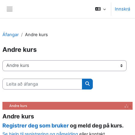
Farðu á aðalefni
Innskrá
Side panel
Áfangar
Andre kurs
Andre kurs
Deildir/brautir
Leita að áfanga
Leita að áfanga
Andre kurs
Registrer deg som bruker
og meld deg på kurs.
Se hjelp til registrering og påmelding
eller kontakt