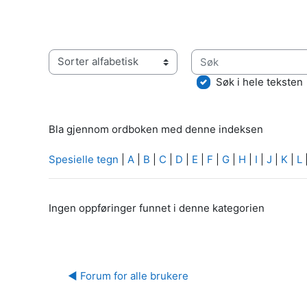
Søk
Bla gjennom ordboken med denne indeksen
Søk i hele teksten
Bla gjennom ordboken med denne indeksen
Spesielle tegn
|
A
|
B
|
C
|
D
|
E
|
F
|
G
|
H
|
I
|
J
|
K
|
L
Ingen oppføringer funnet i denne kategorien
◀︎ Forum for alle brukere