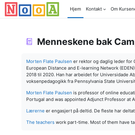
Gå til hovedinnhold
Hjem
Kontakt
Om Kursen
Menneskene bak Cam
Fullføringsbetingelser
Morten Flate Paulsen
er rektor og daglig leder fo
European Distance and E-learning Network (EDEN) f
2018 til 2020. Han har arbeidet for Universidade Ab
voksenpedagogikk fra Pennsylvania State Universit
Morten Flate Paulsen
is professor of online educa
Portugal and was appointed Adjunct Professor at At
Lærerne
er engasjert på deltid. De fleste har deltat
The teachers
work part-time. Most of them have ta