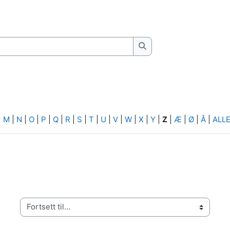
Søk
|
M
|
N
|
O
|
P
|
Q
|
R
|
S
|
T
|
U
|
V
|
W
|
X
|
Y
|
Z
|
Æ
|
Ø
|
Å
|
ALL
Fortsett til...