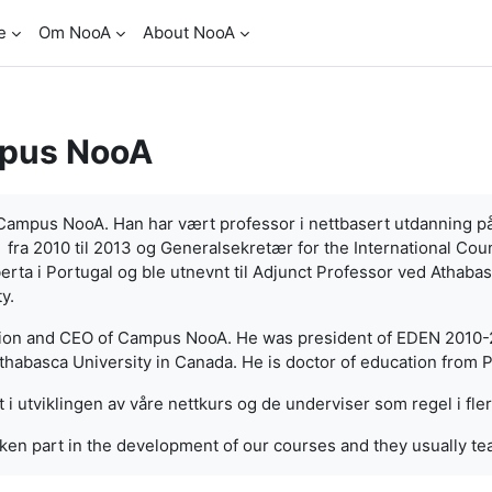
e
Om NooA
About NooA
pus NooA
r Campus NooA. Han har vært professor i nettbasert utdanning p
ra 2010 til 2013 og Generalsekretær for the International Coun
erta i Portugal og ble utnevnt til Adjunct Professor ved Athaba
y.
tion and CEO of Campus NooA. He was president of EDEN 2010-2
habasca University in Canada. He is doctor of education from P
t i utviklingen av våre nettkurs og de underviser som regel i fle
ken part in the development of our courses and they usually te