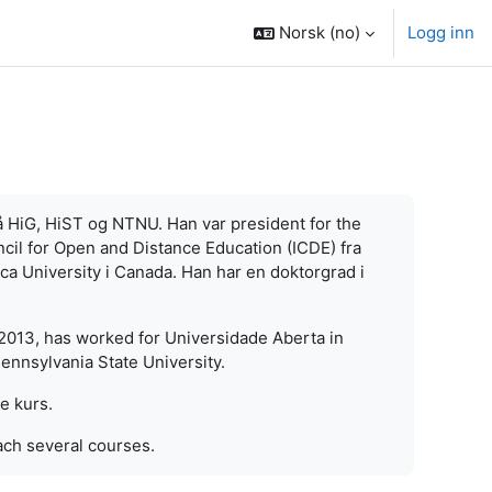
Norsk ‎(no)‎
Logg inn
å HiG, HiST og NTNU. Han var president for the
cil for Open and Distance Education (ICDE) fra
sca University i Canada. Han har en doktorgrad i
013, has worked for Universidade Aberta in
ennsylvania State University.
re kurs.
ach several courses.