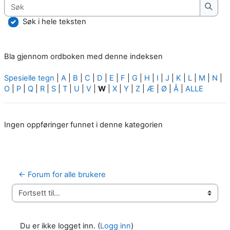
Søk
Søk
Søk i hele teksten
Bla gjennom ordboken med denne indeksen
Spesielle tegn
|
A
|
B
|
C
|
D
|
E
|
F
|
G
|
H
|
I
|
J
|
K
|
L
|
M
|
N
|
O
|
P
|
Q
|
R
|
S
|
T
|
U
|
V
|
W
|
X
|
Y
|
Z
|
Æ
|
Ø
|
Å
|
ALLE
Ingen oppføringer funnet i denne kategorien
← Forum for alle brukere
Fortsett til...
Du er ikke logget inn. (
Logg inn
)