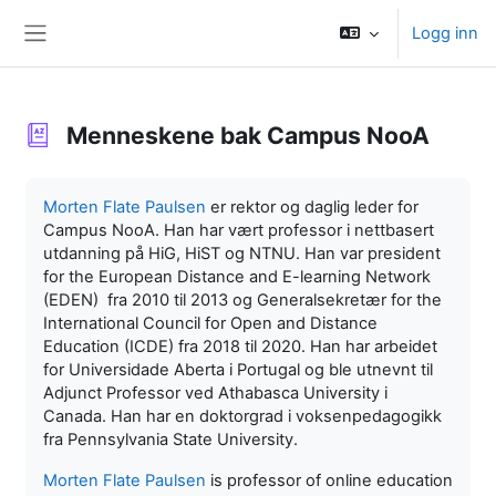
Gå til hovedinnhold
Logg inn
Sidepanel
Menneskene bak Campus NooA
Fullføringsbetingelser
Morten Flate Paulsen
er rektor og daglig leder for
Campus NooA. Han har vært professor i nettbasert
utdanning på HiG, HiST og NTNU. Han var president
for the European Distance and E-learning Network
(EDEN) fra 2010 til 2013 og Generalsekretær for the
International Council for Open and Distance
Education (ICDE) fra 2018 til 2020. Han har arbeidet
for Universidade Aberta i Portugal og ble utnevnt til
Adjunct Professor ved Athabasca University i
Canada. Han har en doktorgrad i voksenpedagogikk
fra Pennsylvania State University.
Morten Flate Paulsen
is professor of online education