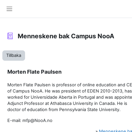
Gå direkt till huvudinnehåll
Sidopanel
Menneskene bak Campus NooA
Tillbaka
Morten Flate Paulsen
Morten Flate Paulsen is professor of online education and C
of Campus NooA. He was president of EDEN 2010-2013, has
worked for Universidade Aberta in Portugal and was appoint
Adjunct Professor at Athabasca University in Canada. He is
doctor of education from Pennsylvania State University.
E-mail: mfp@NooA.no
»
Menneskene b