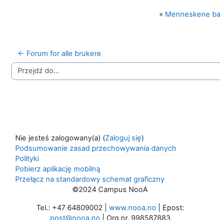
»
Menneskene b
← Forum for alle brukere
Przejdź do...
Nie jesteś zalogowany(a) (
Zaloguj się
)
Podsumowanie zasad przechowywania danych
Polityki
Pobierz aplikację mobilną
Przełącz na standardowy schemat graficzny
©2024 Campus NooA
Tel.: +47 64809002 |
www.nooa.no
| Epost:
post@nooa.no
| Org.nr. 998587883