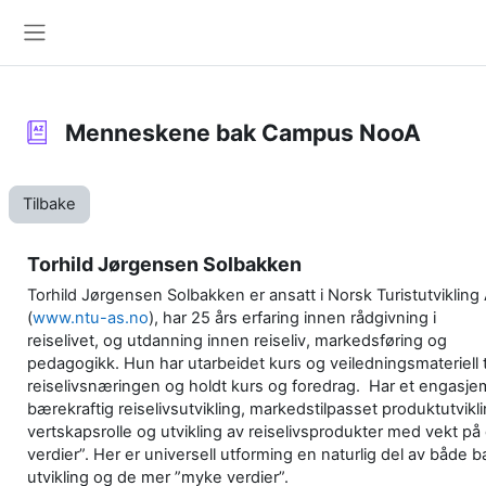
Gå til hovudinnhaldet
Sidepanel
Menneskene bak Campus NooA
Tilbake
Torhild Jørgensen Solbakken
Torhild Jørgensen Solbakken er ansatt i Norsk Turistutvikling
(
www.ntu-as.no
), har 25 års erfaring innen rådgivning i
reiselivet, og utdanning innen reiseliv, markedsføring og
pedagogikk. Hun har utarbeidet kurs og veiledningsmateriell t
reiselivsnæringen og holdt kurs og foredrag. Har et engasje
bærekraftig reiselivsutvikling, markedstilpasset produktutviklin
vertskapsrolle og utvikling av reiselivsprodukter med vekt p
verdier”. Her er universell utforming en naturlig del av både b
utvikling og de mer ”myke verdier”.