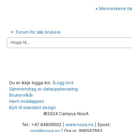
»
Menneskene b
← Forum for alle brukere
Hopp til...
Du er ikkje logga inn. (
Logg inn
)
Sammendrag av dataoppbevaring
Brukervilkår
Hent mobilappen
Bytt til standard design
©2024 Campus NooA
Tel.: +47 64809002 |
www.nooa.no
| Epost:
post@nooa.no
| Org.nr. 998587883