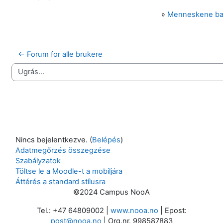
»
Menneskene b
← Forum for alle brukere
Ugrás...
Nincs bejelentkezve. (
Belépés
)
Adatmegőrzés összegzése
Szabályzatok
Töltse le a Moodle-t a mobiljára
Áttérés a standard stílusra
©2024 Campus NooA
Tel.: +47 64809002 |
www.nooa.no
| Epost:
post@nooa.no
| Org.nr. 998587883