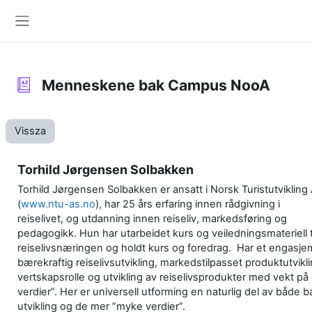
Tovább a fő tartalomhoz
Oldalpanel
Menneskene bak Campus NooA
Vissza
Torhild Jørgensen Solbakken
Torhild Jørgensen Solbakken er ansatt i Norsk Turistutvikling
(
www.ntu-as.no
), har 25 års erfaring innen rådgivning i
reiselivet, og utdanning innen reiseliv, markedsføring og
pedagogikk. Hun har utarbeidet kurs og veiledningsmateriell t
reiselivsnæringen og holdt kurs og foredrag. Har et engasje
bærekraftig reiselivsutvikling, markedstilpasset produktutviklin
vertskapsrolle og utvikling av reiselivsprodukter med vekt p
verdier”. Her er universell utforming en naturlig del av både b
utvikling og de mer ”myke verdier”.