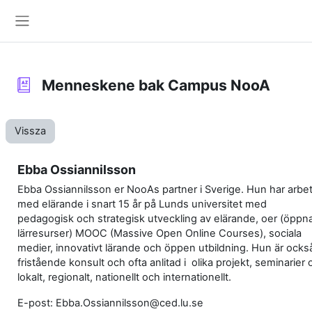
Tovább a fő tartalomhoz
Oldalpanel
Menneskene bak Campus NooA
Vissza
Ebba Ossiannilsson
Ebba Ossiannilsson er NooAs partner i Sverige. Hun har arbet
med elärande i snart 15 år på Lunds universitet med
pedagogisk och strategisk utveckling av elärande, oer (öppn
lärresurser) MOOC (Massive Open Online Courses), sociala
medier, innovativt lärande och öppen utbildning. Hun är ocks
fristående konsult och ofta anlitad i olika projekt, seminarie
lokalt, regionalt, nationellt och internationellt.
E-post: Ebba.Ossiannilsson@ced.lu.se