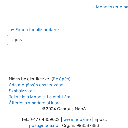
»
Menneskene b
← Forum for alle brukere
Ugrás...
Nincs bejelentkezve. (
Belépés
)
Adatmegőrzés összegzése
Szabályzatok
Töltse le a Moodle-t a mobiljára
Áttérés a standard stílusra
©2024 Campus NooA
Tel.: +47 64809002 |
www.nooa.no
| Epost:
post@nooa.no
| Org.nr. 998587883