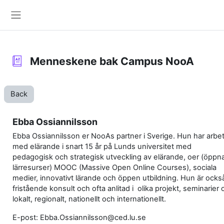
Skip to main content
Side panel
Menneskene bak Campus NooA
Back
Ebba Ossiannilsson
Ebba Ossiannilsson er NooAs partner i Sverige. Hun har arbet
med elärande i snart 15 år på Lunds universitet med
pedagogisk och strategisk utveckling av elärande, oer (öppn
lärresurser) MOOC (Massive Open Online Courses), sociala
medier, innovativt lärande och öppen utbildning. Hun är ocks
fristående konsult och ofta anlitad i olika projekt, seminarie
lokalt, regionalt, nationellt och internationellt.
E-post: Ebba.Ossiannilsson@ced.lu.se