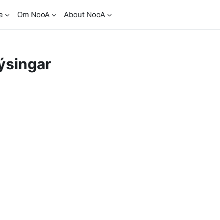
e
Om NooA
About NooA
ýsingar