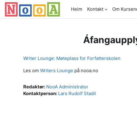
Farðu á aðalefni
Heim
Kontakt
Om Kursen
Áfangauppl
Writer Lounge: Møteplass for Forfatterskolen
Les om
Writers Lounge
på nooa.no
Redaktør:
NooA Administrator
Kontaktperson:
Lars Rudolf Stadil