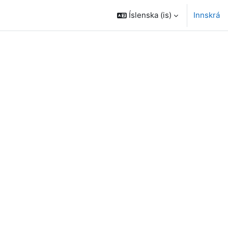
Íslenska ‎(is)‎
Innskrá