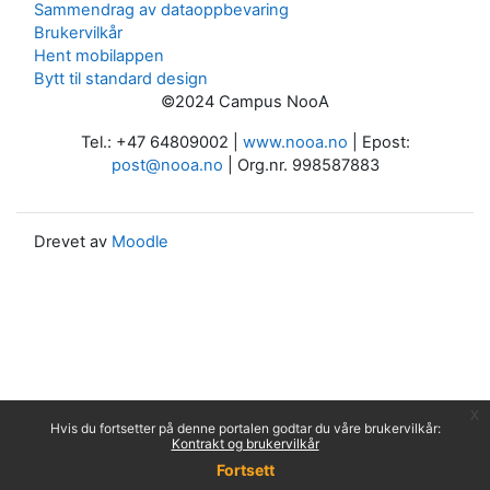
Sammendrag av dataoppbevaring
Brukervilkår
Hent mobilappen
Bytt til standard design
©2024 Campus NooA
Tel.: +47 64809002 |
www.nooa.no
| Epost:
post@nooa.no
| Org.nr. 998587883
Drevet av
Moodle
x
Hvis du fortsetter på denne portalen godtar du våre brukervilkår:
Kontrakt og brukervilkår
Fortsett