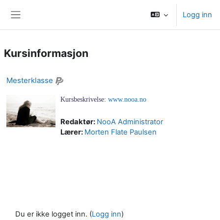
Gå til hovedinnhold
Logg inn
Sidepanel
Kursinformasjon
Mesterklasse
Kursbeskrivelse:
www.nooa.no
Redaktør:
NooA Administrator
Lærer:
Morten Flate Paulsen
Du er ikke logget inn. (
Logg inn
)