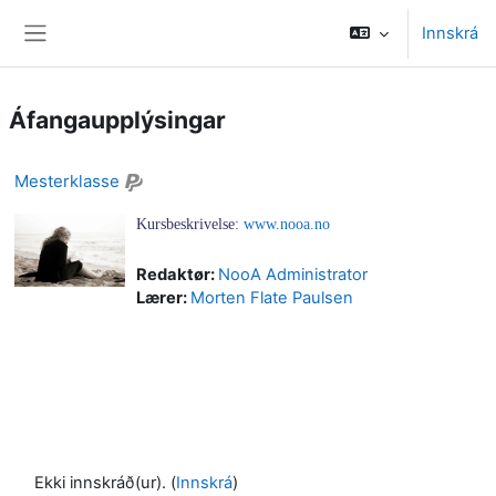
Farðu á aðalefni
Innskrá
Side panel
Áfangaupplýsingar
Mesterklasse
Kursbeskrivelse:
www.nooa.no
Redaktør:
NooA Administrator
Lærer:
Morten Flate Paulsen
Ekki innskráð(ur). (
Innskrá
)