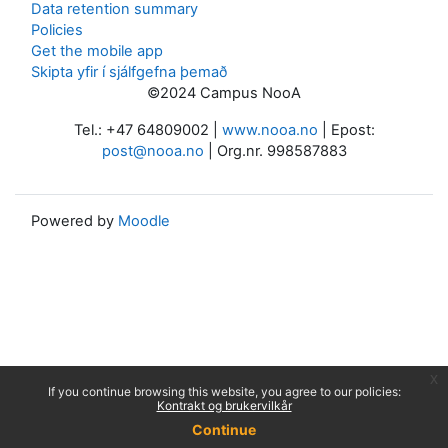
Data retention summary
Policies
Get the mobile app
Skipta yfir í sjálfgefna þemað
©2024 Campus NooA
Tel.: +47 64809002 |
www.nooa.no
| Epost:
post@nooa.no
| Org.nr. 998587883
Powered by
Moodle
x
If you continue browsing this website, you agree to our policies:
Kontrakt og brukervilkår
Continue