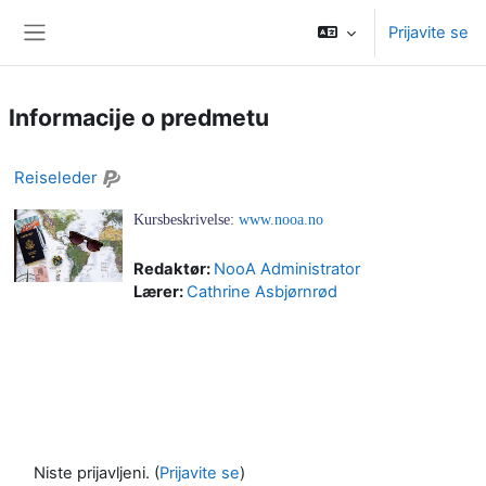
Preskoči na glavno vsebino
Prijavite se
Stransko polje
Informacije o predmetu
Reiseleder
Kursbeskrivelse:
www.nooa.no
Redaktør:
NooA Administrator
Lærer:
Cathrine Asbjørnrød
Niste prijavljeni. (
Prijavite se
)