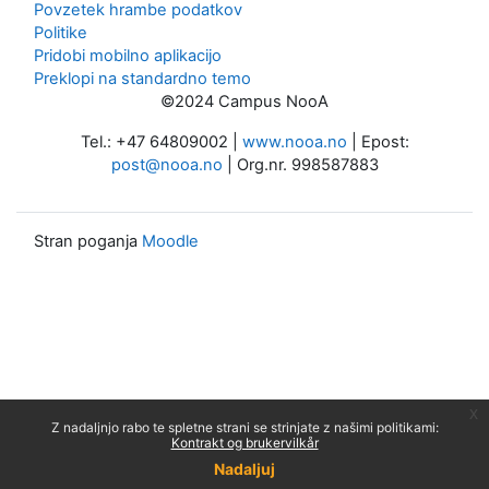
Povzetek hrambe podatkov
Politike
Pridobi mobilno aplikacijo
Preklopi na standardno temo
©2024 Campus NooA
Tel.: +47 64809002 |
www.nooa.no
| Epost:
post@nooa.no
| Org.nr. 998587883
Stran poganja
Moodle
x
Z nadaljnjo rabo te spletne strani se strinjate z našimi politikami:
Kontrakt og brukervilkår
Nadaljuj