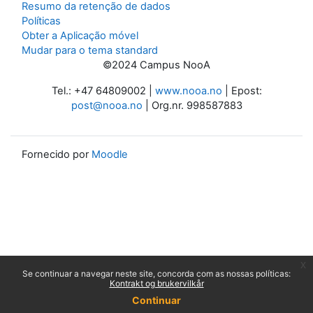
Resumo da retenção de dados
Políticas
Obter a Aplicação móvel
Mudar para o tema standard
©2024 Campus NooA
Tel.: +47 64809002 |
www.nooa.no
| Epost:
post@nooa.no
| Org.nr. 998587883
Fornecido por
Moodle
x
Se continuar a navegar neste site, concorda com as nossas políticas:
Kontrakt og brukervilkår
Continuar