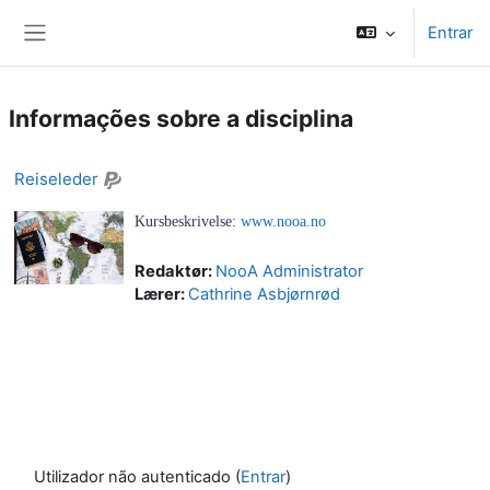
Ir para o conteúdo principal
Entrar
Painel lateral
Informações sobre a disciplina
Reiseleder
Kursbeskrivelse:
www.nooa.no
Redaktør:
NooA Administrator
Lærer:
Cathrine Asbjørnrød
Utilizador não autenticado (
Entrar
)