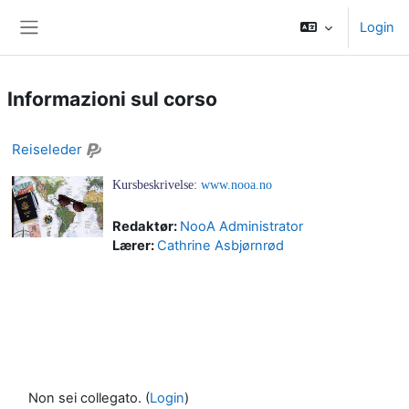
Vai al contenuto principale
Login
Pannello laterale
Informazioni sul corso
Reiseleder
Kursbeskrivelse:
www.nooa.no
Redaktør:
NooA Administrator
Lærer:
Cathrine Asbjørnrød
Non sei collegato. (
Login
)