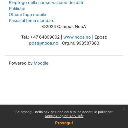
Riepilogo della conservazione dei dati
Politiche
Ottieni l'app mobile
Passa al tema standard
©2024 Campus NooA
Tel.: +47 64809002 |
www.nooa.no
| Epost:
post@nooa.no
| Org.nr. 998587883
Powered by
Moodle
x
Se prosegui nella navigazione del sito, ne accetti le politiche:
Kontrakt og brukervilkår
Prosegui