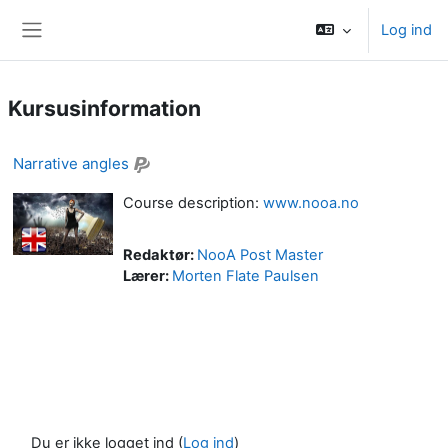
Gå til hovedindhold
Log ind
Sidepanel
Kursusinformation
Narrative angles
Course description:
www.nooa.no
Redaktør:
NooA Post Master
Lærer:
Morten Flate Paulsen
Du er ikke logget ind (
Log ind
)