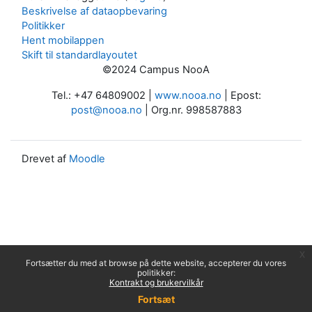
Beskrivelse af dataopbevaring
Politikker
Hent mobilappen
Skift til standardlayoutet
©2024 Campus NooA
Tel.: +47 64809002 |
www.nooa.no
| Epost:
post@nooa.no
| Org.nr. 998587883
Drevet af
Moodle
x
Fortsætter du med at browse på dette website, accepterer du vores
politikker:
Kontrakt og brukervilkår
Fortsæt