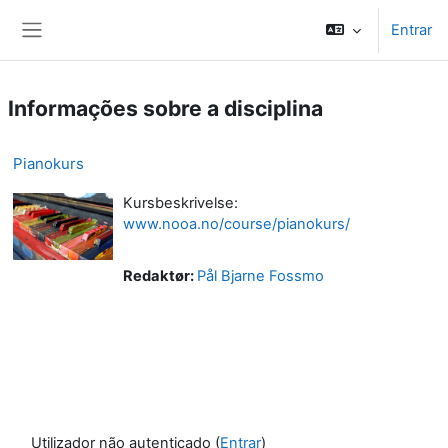
Ir para o conteúdo principal
Entrar
Painel lateral
Informações sobre a disciplina
Pianokurs
Kursbeskrivelse:
www.nooa.no/course/pianokurs/
Redaktør:
Pål Bjarne Fossmo
Utilizador não autenticado (
Entrar
)