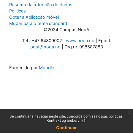
Resumo da retenção de dados
Políticas
Obter a Aplicação móvel
Mudar para o tema standard
©2024 Campus NooA
Tel.: +47 64809002 |
www.nooa.no
| Epost:
post@nooa.no
| Org.nr. 998587883
Fornecido por
Moodle
x
Se continuar a navegar neste site, concorda com as nossas políticas:
Kontrakt og brukervilkår
Continuar