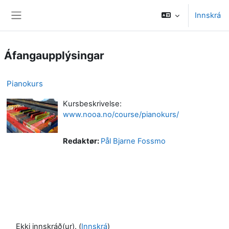
Farðu á aðalefni
Innskrá
Side panel
Áfangaupplýsingar
Pianokurs
Kursbeskrivelse:
www.nooa.no/course/pianokurs/
Redaktør:
Pål Bjarne Fossmo
Ekki innskráð(ur). (
Innskrá
)