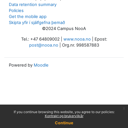
Data retention summary
Policies
Get the mobile app
Skipta yfir í sjálfgefna þemað
©2024 Campus NooA
Tel.: +47 64809002 |
www.nooa.no
| Epost:
post@nooa.no
| Org.nr. 998587883
Powered by
Moodle
x
If you continue browsing this website, you agree to our policies:
Kontrakt og brukervilkår
Continue