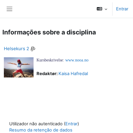
Ir para o conteúdo principal
Entrar
Painel lateral
Informações sobre a disciplina
Helsekurs 2
Kursbeskrivelse:
www.nooa.no
Redaktør:
Kaisa Hafredal
Utilizador não autenticado (
Entrar
)
Resumo da retenção de dados