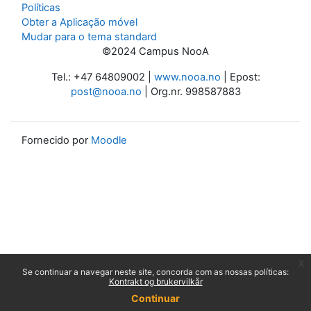
Políticas
Obter a Aplicação móvel
Mudar para o tema standard
©2024 Campus NooA
Tel.: +47 64809002 |
www.nooa.no
| Epost:
post@nooa.no
| Org.nr. 998587883
Fornecido por
Moodle
x
Se continuar a navegar neste site, concorda com as nossas políticas:
Kontrakt og brukervilkår
Continuar