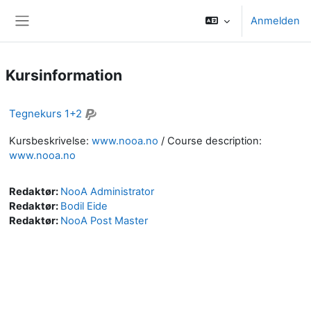
Zum Hauptinhalt
Anmelden
Website-Übersicht
Kursinformation
Tegnekurs 1+2
Kursbeskrivelse:
www.nooa.no
/
Course description:
www.nooa.no
Redaktør:
NooA Administrator
Redaktør:
Bodil Eide
Redaktør:
NooA Post Master