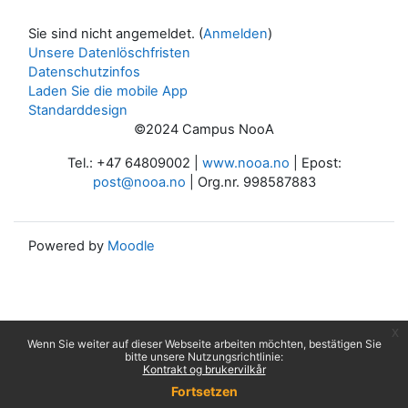
Sie sind nicht angemeldet. (
Anmelden
)
Unsere Datenlöschfristen
Datenschutzinfos
Laden Sie die mobile App
Standarddesign
©2024 Campus NooA
Tel.: +47 64809002 |
www.nooa.no
| Epost:
post@nooa.no
| Org.nr. 998587883
Powered by
Moodle
x
Wenn Sie weiter auf dieser Webseite arbeiten möchten, bestätigen Sie
bitte unsere Nutzungsrichtlinie:
Kontrakt og brukervilkår
Fortsetzen