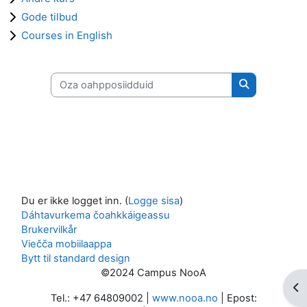
Gode tilbud
Courses in English
Oza oahpposiidduid
Oza oahpposi
Du er ikke logget inn. (
Logge sisa
)
Dáhtavurkema čoahkkáigeassu
Brukervilkår
Viečča mobiilaappa
Bytt til standard design
©2024 Campus NooA
Åp
Tel.: +47 64809002 |
www.nooa.no
| Epost: