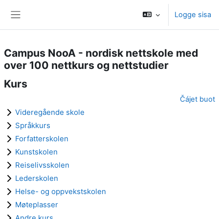
Gå til hovedinnhold
Logge sisa
Sidepanel
Campus NooA - nordisk nettskole med
over 100 nettkurs og nettstudier
Kurs
Čájet buot
Videregående skole
Språkkurs
Forfatterskolen
Kunstskolen
Reiselivsskolen
Lederskolen
Helse- og oppvekstskolen
Møteplasser
Andre kurs