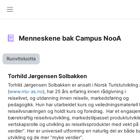
Gå til hovedinnhold
Sidepanel
Menneskene bak Campus NooA
Ruovttoluotta
Torhild Jørgensen Solbakken
Torhild Jørgensen Solbakken er ansatt i Norsk Turistutvikling
(
www.ntu-as.no
), har 25 års erfaring innen rådgivning i
reiselivet, og utdanning innen reiseliv, markedsføring og
pedagogikk. Hun har utarbeidet kurs og veiledningsmateriell t
reiselivsnæringen og holdt kurs og foredrag. Har et engasje
bærekraftig reiselivsutvikling, markedstilpasset produktutviklin
vertskapsrolle og utvikling av reiselivsprodukter med vekt p
verdier”. Her er universell utforming en naturlig del av både b
utvikling og de mer ”myke verdier”.