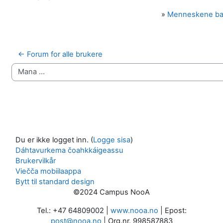
»
Menneskene b
← Forum for alle brukere
Mana …
Du er ikke logget inn. (
Logge sisa
)
Dáhtavurkema čoahkkáigeassu
Brukervilkår
Viečča mobiilaappa
Bytt til standard design
©2024 Campus NooA
Tel.: +47 64809002 |
www.nooa.no
| Epost:
post@nooa.no
| Org.nr. 998587883