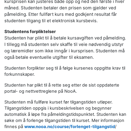
kursprisen kan justeres både opp og ned den første i hver
måned. Studenten betaler den prisen som gjelder ved
påmelding. Etter fullført kurs med godkjent resultat får
studenten tilgang til et elektronisk kursbevis.
Studentens forpliktelser
Studenten har plikt til å betale kursavgiften ved påmelding.
I tillegg må studenten selv skaffe til veie nødvendig utstyr
og læremidler som ikke inngår i kursprisen. Studenten må
også betale eventuelle utgifter til eksamen.
Studenten forplikter seg til å følge kursenes oppgitte krav til
forkunnskaper.
Studenten har plikt til å rette seg etter de sist oppdaterte
portal- og nettvettreglene på NooA.
Studenten må fullføre kurset før tilgangstiden utløper.
Tilgangstiden oppgis i kursbeskrivelsen og begynner
automatisk å løpe fra påmeldingstidspunktet. Studenten kan
søke om å forlenge tilgangstiden til kurset. Mer informasjon
finnes på
www.nooa.no/course/forlenget-tilgangstid
/