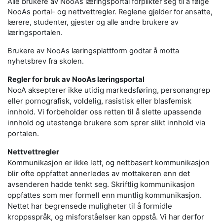
Alle brukere av NooAs læringsportal forplikter seg til å følge
NooAs portal- og nettvettregler. Reglene gjelder for ansatte,
lærere, studenter, gjester og alle andre brukere av
læringsportalen.
Brukere av NooAs læringsplattform godtar å motta
nyhetsbrev fra skolen.
Regler for bruk av NooAs læringsportal
NooA aksepterer ikke utidig markedsføring, personangrep
eller pornografisk, voldelig, rasistisk eller blasfemisk
innhold. Vi forbeholder oss retten til å slette upassende
innhold og utestenge brukere som sprer slikt innhold via
portalen.
Nettvettregler
Kommunikasjon er ikke lett, og nettbasert kommunikasjon
blir ofte oppfattet annerledes av mottakeren enn det
avsenderen hadde tenkt seg. Skriftlig kommunikasjon
oppfattes som mer formell enn muntlig kommunikasjon.
Nettet har begrensede muligheter til å formidle
kroppsspråk, og misforståelser kan oppstå. Vi har derfor