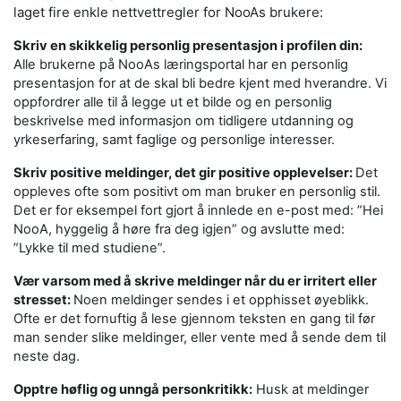
laget fire enkle nettvettregler for NooAs brukere:
Skriv en skikkelig personlig presentasjon i profilen din:
Alle brukerne på NooAs læringsportal har en personlig
presentasjon for at de skal bli bedre kjent med hverandre. Vi
oppfordrer alle til å legge ut et bilde og en personlig
beskrivelse med informasjon om tidligere utdanning og
yrkeserfaring, samt faglige og personlige interesser.
Skriv positive meldinger, det gir positive opplevelser:
Det
oppleves ofte som positivt om man bruker en personlig stil.
Det er for eksempel fort gjort å innlede en e-post med: ”Hei
NooA, hyggelig å høre fra deg igjen” og avslutte med:
”Lykke til med studiene”.
Vær varsom med å skrive meldinger når du er irritert eller
stresset:
Noen meldinger sendes i et opphisset øyeblikk.
Ofte er det fornuftig å lese gjennom teksten en gang til før
man sender slike meldinger, eller vente med å sende dem til
neste dag.
Opptre høflig og unngå personkritikk:
Husk at meldinger