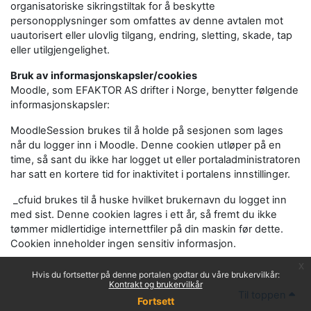
organisatoriske sikringstiltak for å beskytte
personopplysninger som omfattes av denne avtalen mot
uautorisert eller ulovlig tilgang, endring, sletting, skade, tap
eller utilgjengelighet.
Bruk av informasjonskapsler/cookies
Moodle, som EFAKTOR AS drifter i Norge, benytter følgende
informasjonskapsler:
MoodleSession brukes til å holde på sesjonen som lages
når du logger inn i Moodle. Denne cookien utløper på en
time, så sant du ikke har logget ut eller portaladministratoren
har satt en kortere tid for inaktivitet i portalens innstillinger.
_cfuid brukes til å huske hvilket brukernavn du logget inn
med sist. Denne cookien lagres i ett år, så fremt du ikke
tømmer midlertidige internettfiler på din maskin før dette.
Cookien inneholder ingen sensitiv informasjon.
x
Hvis du fortsetter på denne portalen godtar du våre brukervilkår:
Kontrakt og brukervilkår
Til toppen
Fortsett