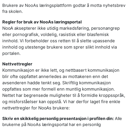
Brukere av NooAs læringsplattform godtar å motta nyhetsbrev
fra skolen.
Regler for bruk av NooAs læringsportal
NooA aksepterer ikke utidig markedsføring, personangrep
eller pornografisk, voldelig, rasistisk eller blasfemisk
innhold. Vi forbeholder oss retten til å slette upassende
innhold og utestenge brukere som sprer slikt innhold via
portalen.
Nettvettregler
Kommunikasjon er ikke lett, og nettbasert kommunikasjon
blir ofte oppfattet annerledes av mottakeren enn det
avsenderen hadde tenkt seg. Skriftlig kommunikasjon
oppfattes som mer formell enn muntlig kommunikasjon.
Nettet har begrensede muligheter til å formidle kroppsspråk,
og misforståelser kan oppstå. Vi har derfor laget fire enkle
nettvettregler for NooAs brukere:
Skriv en skikkelig personlig presentasjon i profilen din:
Alle
brukerne på NooAs læringsportal har en personlig