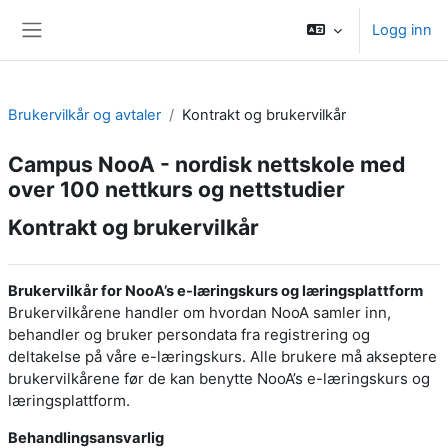
Gå til hovedinnhold
Logg inn
Sidepanel
Brukervilkår og avtaler
Kontrakt og brukervilkår
Campus NooA - nordisk nettskole med
over 100 nettkurs og nettstudier
Kontrakt og brukervilkår
Brukervilkår for NooA’s e-læringskurs og læringsplattform
Brukervilkårene handler om hvordan NooA samler inn,
behandler og bruker persondata fra registrering og
deltakelse på våre e-læringskurs. Alle brukere må akseptere
brukervilkårene før de kan benytte NooA’s e-læringskurs og
læringsplattform.
Behandlingsansvarlig