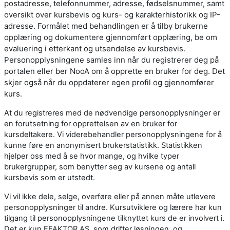
postadresse, telefonnummer, adresse, fødselsnummer, samt
oversikt over kursbevis og kurs- og karakterhistorikk og IP-
adresse. Formålet med behandlingen er å tilby brukerne
opplæring og dokumentere gjennomført opplæring, be om
evaluering i etterkant og utsendelse av kursbevis.
Personopplysningene samles inn når du registrerer deg på
portalen eller ber NooA om å opprette en bruker for deg. Det
skjer også når du oppdaterer egen profil og gjennomfører
kurs.
At du registreres med de nødvendige personopplysninger er
en forutsetning for opprettelsen av en bruker for
kursdeltakere. Vi viderebehandler personopplysningene for å
kunne føre en anonymisert brukerstatistikk. Statistikken
hjelper oss med å se hvor mange, og hvilke typer
brukergrupper, som benytter seg av kursene og antall
kursbevis som er utstedt.
Vi vil ikke dele, selge, overføre eller på annen måte utlevere
personopplysninger til andre. Kursutviklere og lærere har kun
tilgang til personopplysningene tilknyttet kurs de er involvert i.
Det er kun EFAKTOR AS, som drifter løsningen, og