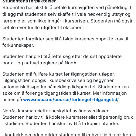
Studentens forpliktelser
Studenten har plikt til å betale kursavgiften ved påmelding. I
tillegg må studenten selv skaffe til veie nødvendig utstyr og
læremidler som ikke inngår i kursprisen. Studenten må også
betale eventuelle utgifter til eksamen.
Studenten forplikter seg til å følge kursenes oppgitte krav til
forkunnskaper.
Studenten har plikt til å rette seg etter de sist oppdaterte
portal- og nettvettreglene på NooA.
Studenten må fullføre kurset før tilgangstiden utløper.
Tilgangstiden oppgis i kursbeskrivelsen og begynner
automatisk å løpe fra påmeldingstidspunktet. Studenten kan
søke om å forlenge tilgangstiden til kurset. Mer informasjon
finnes på
www.nooa.no/course/forlenget-tilgangstid
/
NooAs kursmateriell er beskyttet av åndsverkloven.
Studenten har lov til å kopiere kursmateriellet til personlig bruk
i studiene. Studenten har ikke lov til å ta kopier til andre.
I kontraktsperioden plikter studenten til enhver tid å registrere