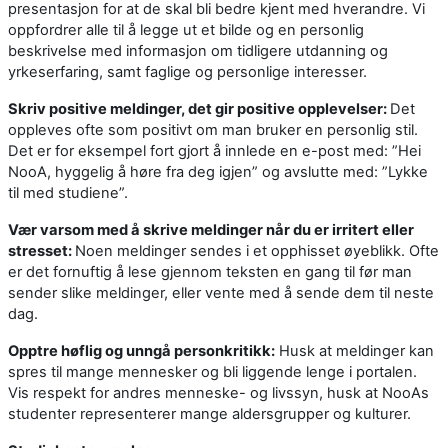
presentasjon for at de skal bli bedre kjent med hverandre. Vi
oppfordrer alle til å legge ut et bilde og en personlig
beskrivelse med informasjon om tidligere utdanning og
yrkeserfaring, samt faglige og personlige interesser.
Skriv positive meldinger, det gir positive opplevelser:
Det
oppleves ofte som positivt om man bruker en personlig stil.
Det er for eksempel fort gjort å innlede en e-post med: ”Hei
NooA, hyggelig å høre fra deg igjen” og avslutte med: ”Lykke
til med studiene”.
Vær varsom med å skrive meldinger når du er irritert eller
stresset:
Noen meldinger sendes i et opphisset øyeblikk. Ofte
er det fornuftig å lese gjennom teksten en gang til før man
sender slike meldinger, eller vente med å sende dem til neste
dag.
Opptre høflig og unngå personkritikk:
Husk at meldinger kan
spres til mange mennesker og bli liggende lenge i portalen.
Vis respekt for andres menneske- og livssyn, husk at NooAs
studenter representerer mange aldersgrupper og kulturer.