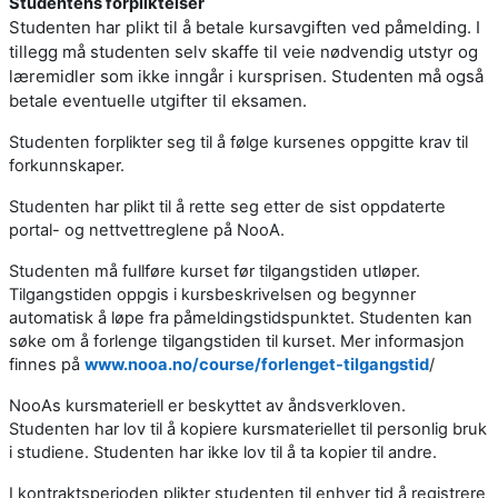
Studentens forpliktelser
Studenten har plikt til å betale kursavgiften ved påmelding. I
tillegg må studenten selv skaffe til veie nødvendig utstyr og
læremidler som ikke inngår i kursprisen. Studenten må også
betale eventuelle utgifter til eksamen.
Studenten forplikter seg til å følge kursenes oppgitte krav til
forkunnskaper.
Studenten har plikt til å rette seg etter de sist oppdaterte
portal- og nettvettreglene på NooA.
Studenten må fullføre kurset før tilgangstiden utløper.
Tilgangstiden oppgis i kursbeskrivelsen og begynner
automatisk å løpe fra påmeldingstidspunktet. Studenten kan
søke om å forlenge tilgangstiden til kurset. Mer informasjon
finnes på
www.nooa.no/course/forlenget-tilgangstid
/
NooAs kursmateriell er beskyttet av åndsverkloven.
Studenten har lov til å kopiere kursmateriellet til personlig bruk
i studiene. Studenten har ikke lov til å ta kopier til andre.
I kontraktsperioden plikter studenten til enhver tid å registrere