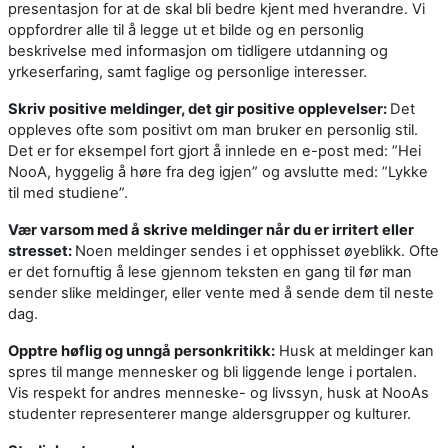
presentasjon for at de skal bli bedre kjent med hverandre. Vi
oppfordrer alle til å legge ut et bilde og en personlig
beskrivelse med informasjon om tidligere utdanning og
yrkeserfaring, samt faglige og personlige interesser.
Skriv positive meldinger, det gir positive opplevelser:
Det
oppleves ofte som positivt om man bruker en personlig stil.
Det er for eksempel fort gjort å innlede en e-post med: ”Hei
NooA, hyggelig å høre fra deg igjen” og avslutte med: ”Lykke
til med studiene”.
Vær varsom med å skrive meldinger når du er irritert eller
stresset:
Noen meldinger sendes i et opphisset øyeblikk. Ofte
er det fornuftig å lese gjennom teksten en gang til før man
sender slike meldinger, eller vente med å sende dem til neste
dag.
Opptre høflig og unngå personkritikk:
Husk at meldinger kan
spres til mange mennesker og bli liggende lenge i portalen.
Vis respekt for andres menneske- og livssyn, husk at NooAs
studenter representerer mange aldersgrupper og kulturer.