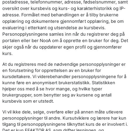
postadresse, telefonnummer, adresse, fødselsnummer, samt
oversikt over kursbevis og kurs- og karakterhistorikk og IP-
adresse. Formålet med behandlingen er å tilby brukerne
opplæring og dokumentere gjennomført opplæring, be om
evaluering i etterkant og utsendelse av kursbevis.
Personopplysningene samles inn når du registrerer deg på
portalen eller ber NooA om å opprette en bruker for deg. Det
skjer også når du oppdaterer egen profil og gjennomfører
kurs.
At du registreres med de nødvendige personopplysninger er
en forutsetning for opprettelsen av en bruker for
kursdeltakere. Vi viderebehandler personopplysningene for å
kunne føre en anonymisert brukerstatistikk. Statistikken
hjelper oss med å se hvor mange, og hvilke typer
brukergrupper, som benytter seg av kursene og antall
kursbevis som er utstedt.
Vi vil ikke dele, selge, overføre eller på annen måte utlevere
personopplysninger til andre. Kursutviklere og lærere har kun
tilgang til personopplysningene tilknyttet kurs de er involvert i.
Det er kun EFAKTOR AS, som drifter løsningen, og