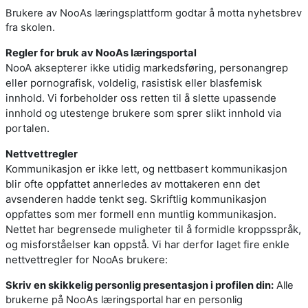
Brukere av NooAs læringsplattform godtar å motta nyhetsbrev
fra skolen.
Regler for bruk av NooAs læringsportal
NooA aksepterer ikke utidig markedsføring, personangrep
eller pornografisk, voldelig, rasistisk eller blasfemisk
innhold. Vi forbeholder oss retten til å slette upassende
innhold og utestenge brukere som sprer slikt innhold via
portalen.
Nettvettregler
Kommunikasjon er ikke lett, og nettbasert kommunikasjon
blir ofte oppfattet annerledes av mottakeren enn det
avsenderen hadde tenkt seg. Skriftlig kommunikasjon
oppfattes som mer formell enn muntlig kommunikasjon.
Nettet har begrensede muligheter til å formidle kroppsspråk,
og misforståelser kan oppstå. Vi har derfor laget fire enkle
nettvettregler for NooAs brukere:
Skriv en skikkelig personlig presentasjon i profilen din:
Alle
brukerne på NooAs læringsportal har en personlig