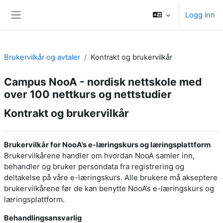
Gå til hovedinnhold
Logg inn
Sidepanel
Brukervilkår og avtaler
Kontrakt og brukervilkår
Campus NooA - nordisk nettskole med
over 100 nettkurs og nettstudier
Kontrakt og brukervilkår
Brukervilkår for NooA’s e-læringskurs og læringsplattform
Brukervilkårene handler om hvordan NooA samler inn,
behandler og bruker persondata fra registrering og
deltakelse på våre e-læringskurs. Alle brukere må akseptere
brukervilkårene før de kan benytte NooA’s e-læringskurs og
læringsplattform.
Behandlingsansvarlig