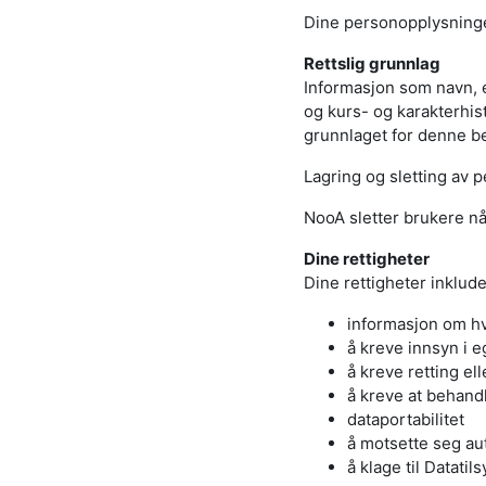
Dine personopplysninger
Rettslig grunnlag
Informasjon som navn, 
og kurs- og karakterhist
grunnlaget for denne be
Lagring og sletting av 
NooA sletter brukere når
Dine rettigheter
Dine rettigheter inkluder
informasjon om h
å kreve innsyn i 
å kreve retting el
å kreve at behan
dataportabilitet
å motsette seg aut
å klage til Datatils