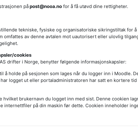
strasjonen på
post@nooa.no
for å få utøvd dine rettigheter.
stillende tekniske, fysiske og organisatoriske sikringstiltak for 
omfattes av denne avtalen mot uautorisert eller ulovlig tilgang,
gelighet.
apsler/cookies
 drifter i Norge, benytter følgende informasjonskapsler:
il å holde på sesjonen som lages når du logger inn i Moodle. D
har logget ut eller portaladministratoren har satt en kortere tid f
e hvilket brukernavn du logget inn med sist. Denne cookien lagre
e internettfiler på din maskin før dette. Cookien inneholder ing