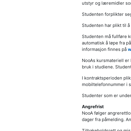
utstyr og læremidler so
Studenten forplikter seg
Studenten har plikt til 
Studenten må fullføre k
automatisk å løpe fra p
informasjon finnes på
w
NooAs kursmateriell er b
bruk i studiene. Studente
I kontraktsperioden pli
mobiltelefonnummer i si
Studenter som er under 
Angrefrist
NooA følger angrerettlo
dager fra påmelding. Ang
Tilbakeholdsrett og mis