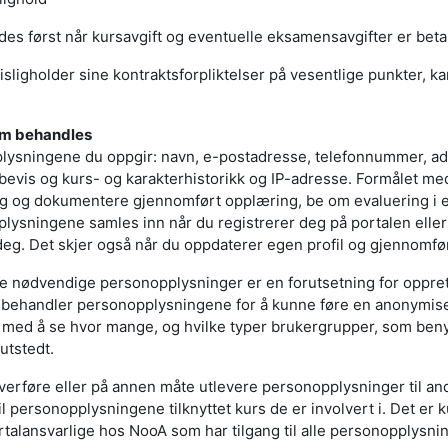
es først når kursavgift og eventuelle eksamensavgifter er betalt
ligholder sine kontraktsforpliktelser på vesentlige punkter, k
om behandles
lysningene du oppgir: navn, e-postadresse, telefonnummer, a
bevis og kurs- og karakterhistorikk og IP-adresse. Formålet me
ng og dokumentere gjennomført opplæring, be om evaluering i e
lysningene samles inn når du registrerer deg på portalen elle
deg. Det skjer også når du oppdaterer egen profil og gjennomfø
e nødvendige personopplysninger er en forutsetning for oppret
ebehandler personopplysningene for å kunne føre en anonymiser
s med å se hvor mange, og hvilke typer brukergrupper, som ben
utstedt.
 overføre eller på annen måte utlevere personopplysninger til an
til personopplysningene tilknyttet kurs de er involvert i. Det 
ortalansvarlige hos NooA som har tilgang til alle personopplysni