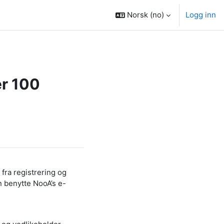
Norsk ‎(no)‎
Logg inn
er 100
fra registrering og
n benytte NooA’s e-