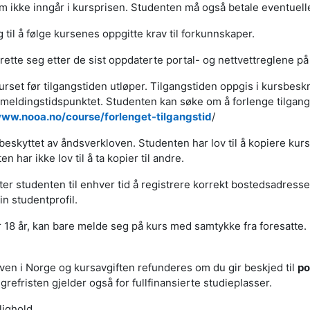
m ikke inngår i kursprisen. Studenten må også betale eventuelle
 til å følge kursenes oppgitte krav til forkunnskaper.
å rette seg etter de sist oppdaterte portal- og nettvettreglene p
urset før tilgangstiden utløper. Tilgangstiden oppgis i kursbes
åmeldingstidspunktet. Studenten kan søke om å forlenge tilgangs
ww.nooa.no/course/forlenget-tilgangstid
/
eskyttet av åndsverkloven. Studenten har lov til å kopiere kursm
n har ikke lov til å ta kopier til andre.
kter studenten til enhver tid å registrere korrekt bostedsadress
n studentprofil.
18 år, kan bare melde seg på kurs med samtykke fra foresatte.
ven i Norge og kursavgiften refunderes om du gir beskjed til
po
refristen gjelder også for fullfinansierte studieplasser.
lighold