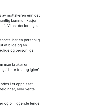
es av mottakeren enn det
muntlig kommunikasjon.
tå. Vi har derfor laget
portal har en personlig
ut et bilde og en
aglige og personlige
 om man bruker en
lig å høre fra deg igjen”
ndes i et opphisset
meldinger, eller vente
r og bli liggende lenge