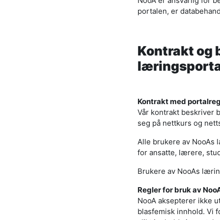
NooA er ansvarlig for 
portalen, er databehan
Kontrakt og 
læringsporta
Kontrakt med portalreg
Vår kontrakt beskriver
seg på nettkurs og net
Alle brukere av NooAs læ
for ansatte, lærere, stu
Brukere av NooAs læring
Regler for bruk av Noo
NooA aksepterer ikke ut
blasfemisk innhold. Vi 