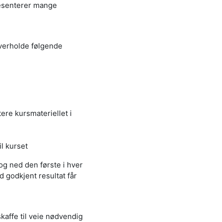
resenterer mange
overholde følgende
re kursmateriellet i
l kurset
g ned den første i hver
 godkjent resultat får
skaffe til veie nødvendig