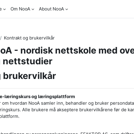
e
Om NooA
About NooA
Kontrakt og brukervilkår
A - nordisk nettskole med ov
 nettstudier
 brukervilkår
s e-læringskurs og læringsplattform
r om hvordan NooA samler inn, behandler og bruker persondata 
ringskurs. Alle brukere må akseptere brukervilkårene før de ka
lattform.