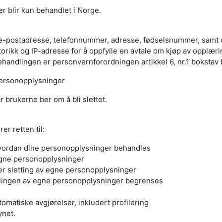
 blir kun behandlet i Norge.
e-postadresse, telefonnummer, adresse, fødselsnummer, samt o
orikk og IP-adresse for å oppfylle en avtale om kjøp av opplærin
handlingen er personvernforordningen artikkel 6, nr.1 bokstav 
personopplysninger
 brukerne ber om å bli slettet.
er retten til:
vordan dine personopplysninger behandles
egne personopplysninger
ler sletting av egne personopplysninger
dlingen av egne personopplysninger begrenses
omatiske avgjørelser, inkludert profilering
ynet.