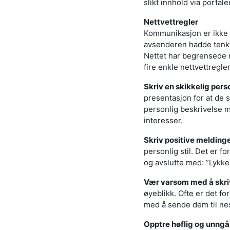
slikt innhold via portale
Nettvettregler
Kommunikasjon er ikke l
avsenderen hadde tenkt
Nettet har begrensede m
fire enkle nettvettregle
Skriv en skikkelig perso
presentasjon for at de s
personlig beskrivelse m
interesser.
Skriv positive meldinge
personlig stil. Det er f
og avslutte med: ”Lykke 
Vær varsom med å skrive
øyeblikk. Ofte er det fo
med å sende dem til ne
Opptre høflig og unngå