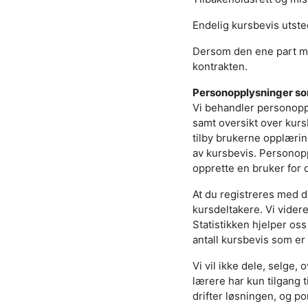
Endelig kursbevis utsted
Dersom den ene part mis
kontrakten.
Personopplysninger s
Vi behandler personopp
samt oversikt over kurs
tilby brukerne opplæri
av kursbevis. Personopp
opprette en bruker for 
At du registreres med d
kursdeltakere. Vi vider
Statistikken hjelper os
antall kursbevis som er 
Vi vil ikke dele, selge,
lærere har kun tilgang 
drifter løsningen, og p