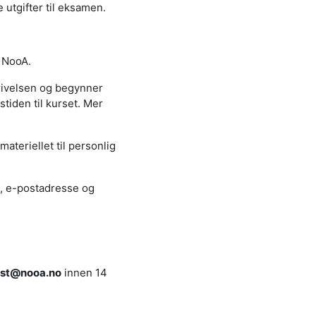
 utgifter til eksamen.
å NooA.
krivelsen og begynner
tiden til kurset. Mer
ateriellet til personlig
e, e-postadresse og
st@nooa.no
innen 14