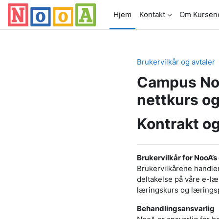
Gå til hovedinnhold
Hjem
Kontakt
Om Kursen
Brukervilkår og avtaler
Campus Noo
nettkurs og
Kontrakt og
Brukervilkår for NooA’
Brukervilkårene handle
deltakelse på våre e-læ
læringskurs og læringsp
Behandlingsansvarlig