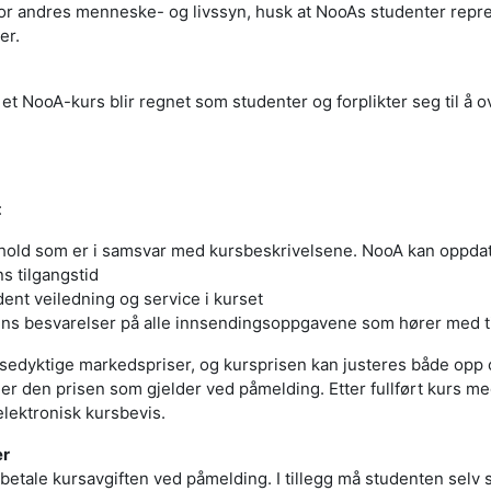
t for andres menneske- og livssyn, husk at NooAs studenter rep
er.
et NooA-kurs blir regnet som studenter og forplikter seg til å 
:
hold som er i samsvar med kursbeskrivelsene. NooA kan oppdate
s tilgangstid
dent veiledning og service i kurset
ns besvarelser på alle innsendingsoppgavene som hører med ti
sedyktige markedspriser, og kursprisen kan justeres både opp o
r den prisen som gjelder ved påmelding. Etter fullført kurs med
 elektronisk kursbevis.
er
å betale kursavgiften ved påmelding. I tillegg må studenten selv 