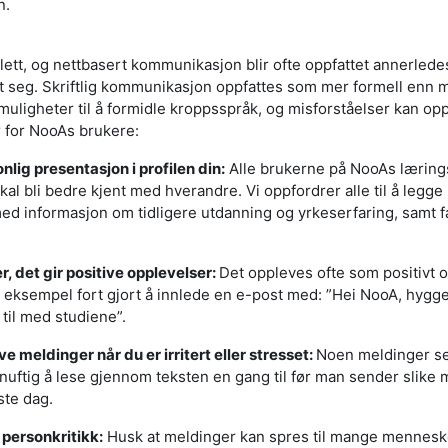
n.
ett, og nettbasert kommunikasjon blir ofte oppfattet annerled
 seg. Skriftlig kommunikasjon oppfattes som mer formell enn 
uligheter til å formidle kroppsspråk, og misforståelser kan opps
r for NooAs brukere:
nlig presentasjon i profilen din:
Alle brukerne på NooAs lærings
kal bli bedre kjent med hverandre. Vi oppfordrer alle til å legge 
ed informasjon om tidligere utdanning og yrkeserfaring, samt f
r, det gir positive opplevelser:
Det oppleves ofte som positivt
or eksempel fort gjort å innlede en e-post med: ”Hei NooA, hygge
til med studiene”.
 meldinger når du er irritert eller stresset:
Noen meldinger se
rnuftig å lese gjennom teksten en gang til før man sender slike 
ste dag.
 personkritikk:
Husk at meldinger kan spres til mange menneske