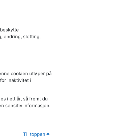
å beskytte
 endring, sletting,
enne cookien utløper på
or inaktivitet i
s i ett år, så fremt du
en sensitiv informasjon.
Til toppen