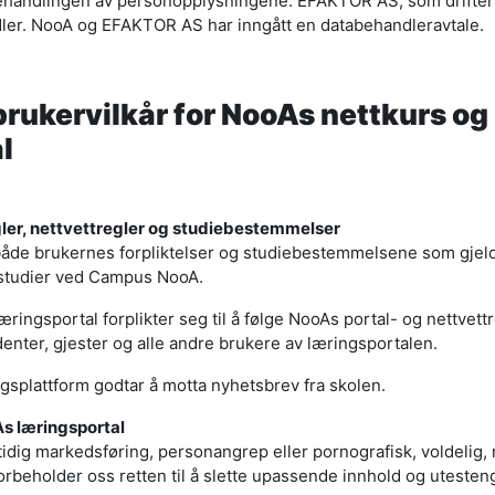
behandlingen av personopplysningene. EFAKTOR AS, som drifter
dler. NooA og EFAKTOR AS har inngått en databehandleravtale.
brukervilkår for NooAs nettkurs og
l
ler, nettvettregler og studiebestemmelser
 både brukernes forpliktelser og studiebestemmelsene som gjeld
tstudier ved Campus NooA.
ringsportal forplikter seg til å følge NooAs portal- og nettvett
denter, gjester og alle andre brukere av læringsportalen.
splattform godtar å motta nyhetsbrev fra skolen.
As læringsportal
idig markedsføring, personangrep eller pornografisk, voldelig, r
forbeholder oss retten til å slette upassende innhold og uteste