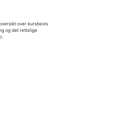
versikt over kursbevis
g og det rettslige
b.