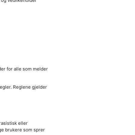
 og vedlikeholder
er for alle som melder
regler. Reglene gjelder
asistisk eller
nge brukere som sprer