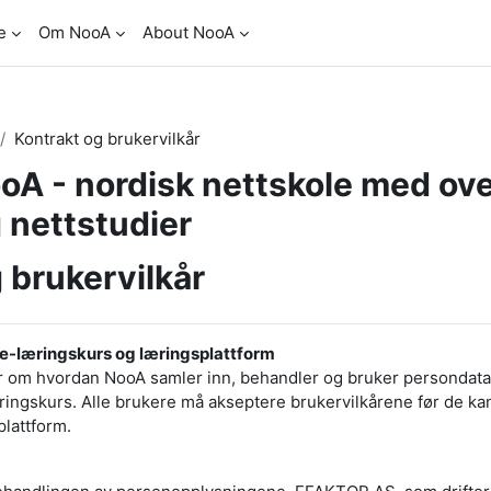
e
Om NooA
About NooA
Kontrakt og brukervilkår
A - nordisk nettskole med ov
 nettstudier
 brukervilkår
s e-læringskurs og læringsplattform
r om hvordan NooA samler inn, behandler og bruker persondata 
ringskurs. Alle brukere må akseptere brukervilkårene før de ka
lattform.