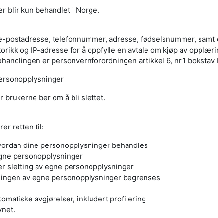
 blir kun behandlet i Norge.
e-postadresse, telefonnummer, adresse, fødselsnummer, samt o
orikk og IP-adresse for å oppfylle en avtale om kjøp av opplærin
handlingen er personvernforordningen artikkel 6, nr.1 bokstav 
personopplysninger
 brukerne ber om å bli slettet.
er retten til:
vordan dine personopplysninger behandles
egne personopplysninger
ler sletting av egne personopplysninger
dlingen av egne personopplysninger begrenses
omatiske avgjørelser, inkludert profilering
ynet.