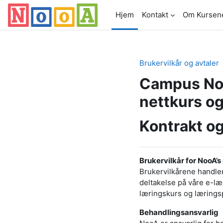
Gå til hovedinnhold
Hjem
Kontakt
Om Kursen
Brukervilkår og avtaler
Campus Noo
nettkurs og
Kontrakt og
Brukervilkår for NooA’
Brukervilkårene handle
deltakelse på våre e-læ
læringskurs og læringsp
Behandlingsansvarlig