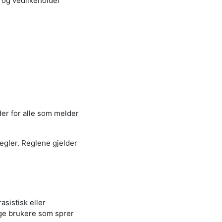
 og vedlikeholder
er for alle som melder
regler. Reglene gjelder
asistisk eller
nge brukere som sprer