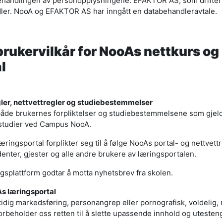
behandlingen av personopplysningene. EFAKTOR AS, som drifter
dler. NooA og EFAKTOR AS har inngått en databehandleravtale.
brukervilkår for NooAs nettkurs og
l
ler, nettvettregler og studiebestemmelser
 både brukernes forpliktelser og studiebestemmelsene som gjeld
tstudier ved Campus NooA.
ringsportal forplikter seg til å følge NooAs portal- og nettvett
denter, gjester og alle andre brukere av læringsportalen.
splattform godtar å motta nyhetsbrev fra skolen.
As læringsportal
idig markedsføring, personangrep eller pornografisk, voldelig, r
forbeholder oss retten til å slette upassende innhold og uteste