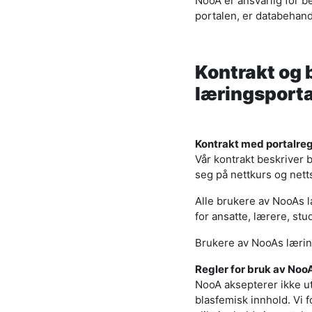
NooA er ansvarlig for 
portalen, er databehan
Kontrakt og 
læringsporta
Kontrakt med portalreg
Vår kontrakt beskriver
seg på nettkurs og net
Alle brukere av NooAs læ
for ansatte, lærere, stu
Brukere av NooAs læring
Regler for bruk av Noo
NooA aksepterer ikke ut
blasfemisk innhold. Vi 