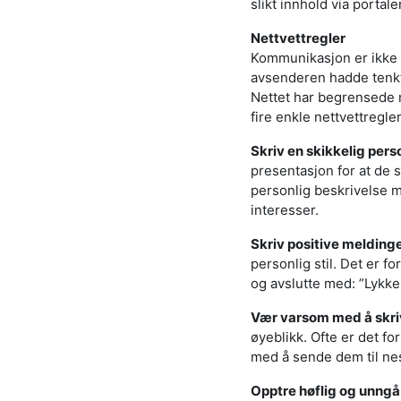
slikt innhold via portale
Nettvettregler
Kommunikasjon er ikke l
avsenderen hadde tenkt
Nettet har begrensede m
fire enkle nettvettregle
Skriv en skikkelig perso
presentasjon for at de s
personlig beskrivelse m
interesser.
Skriv positive meldinge
personlig stil. Det er f
og avslutte med: ”Lykke 
Vær varsom med å skrive
øyeblikk. Ofte er det fo
med å sende dem til ne
Opptre høflig og unngå