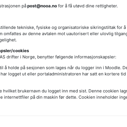
strasjonen på
post@nooa.no
for å få utøvd dine rettigheter.
stillende tekniske, fysiske og organisatoriske sikringstiltak for 
omfattes av denne avtalen mot uautorisert eller ulovlig tilgang,
gelighet.
apsler/cookies
 drifter i Norge, benytter følgende informasjonskapsler:
il å holde på sesjonen som lages når du logger inn i Moodle. D
har logget ut eller portaladministratoren har satt en kortere tid f
e hvilket brukernavn du logget inn med sist. Denne cookien lagre
e internettfiler på din maskin før dette. Cookien inneholder ing