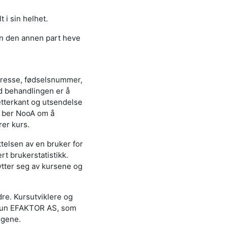
 i sin helhet.
an den annen part heve
dresse, fødselsnummer,
d behandlingen er å
tterkant og utsendelse
r ber NooA om å
rer kurs.
telsen av en bruker for
t brukerstatistikk.
ytter seg av kursene og
dre. Kursutviklere og
er kun EFAKTOR AS, som
ngene.