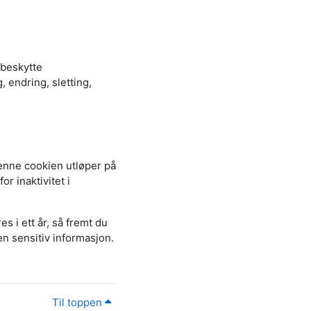
å beskytte
 endring, sletting,
enne cookien utløper på
or inaktivitet i
s i ett år, så fremt du
en sensitiv informasjon.
Til toppen