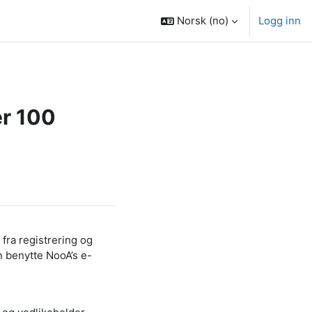
Norsk ‎(no)‎
Logg inn
er 100
fra registrering og
n benytte NooA’s e-