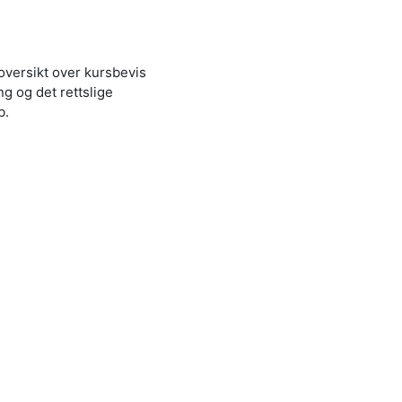
versikt over kursbevis
g og det rettslige
b.