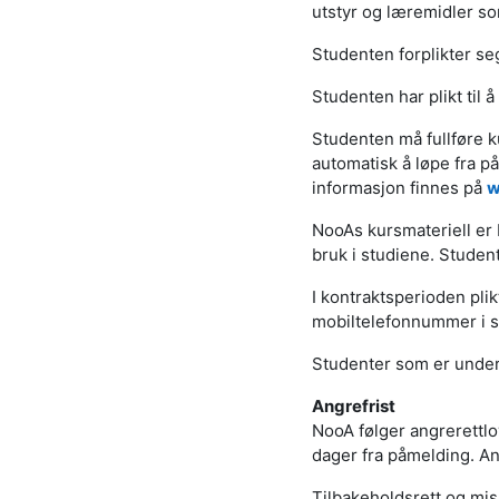
utstyr og læremidler so
Studenten forplikter seg
Studenten har plikt til 
Studenten må fullføre k
automatisk å løpe fra p
informasjon finnes på
w
NooAs kursmateriell er b
bruk i studiene. Studente
I kontraktsperioden pli
mobiltelefonnummer i si
Studenter som er under 
Angrefrist
NooA følger angrerettlo
dager fra påmelding. Ang
Tilbakeholdsrett og mis