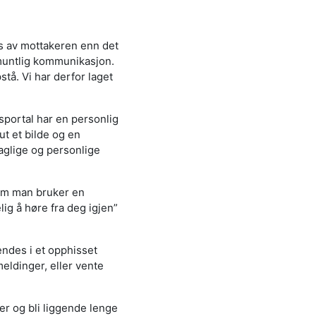
es av mottakeren enn det
muntlig kommunikasjon.
tå. Vi har derfor laget
portal har en personlig
ut et bilde og en
aglige og personlige
 om man bruker en
lig å høre fra deg igjen”
ndes i et opphisset
meldinger, eller vente
r og bli liggende lenge