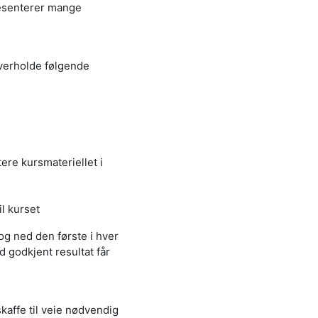
resenterer mange
overholde følgende
re kursmateriellet i
l kurset
g ned den første i hver
 godkjent resultat får
skaffe til veie nødvendig