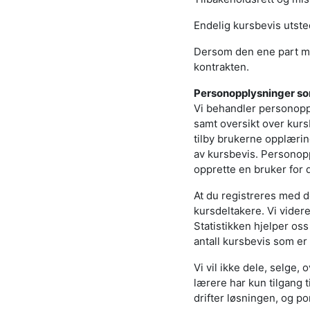
Endelig kursbevis utsted
Dersom den ene part mis
kontrakten.
Personopplysninger s
Vi behandler personopp
samt oversikt over kurs
tilby brukerne opplæri
av kursbevis. Personopp
opprette en bruker for 
At du registreres med d
kursdeltakere. Vi vider
Statistikken hjelper os
antall kursbevis som er 
Vi vil ikke dele, selge,
lærere har kun tilgang 
drifter løsningen, og p