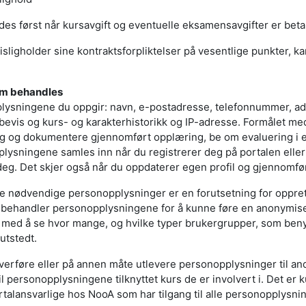
es først når kursavgift og eventuelle eksamensavgifter er betalt
ligholder sine kontraktsforpliktelser på vesentlige punkter, k
om behandles
lysningene du oppgir: navn, e-postadresse, telefonnummer, a
bevis og kurs- og karakterhistorikk og IP-adresse. Formålet me
ng og dokumentere gjennomført opplæring, be om evaluering i e
lysningene samles inn når du registrerer deg på portalen elle
deg. Det skjer også når du oppdaterer egen profil og gjennomfø
e nødvendige personopplysninger er en forutsetning for oppret
ebehandler personopplysningene for å kunne føre en anonymiser
s med å se hvor mange, og hvilke typer brukergrupper, som ben
utstedt.
 overføre eller på annen måte utlevere personopplysninger til an
til personopplysningene tilknyttet kurs de er involvert i. Det 
ortalansvarlige hos NooA som har tilgang til alle personopplysni