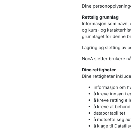
Dine personopplysninger
Rettslig grunnlag
Informasjon som navn, 
og kurs- og karakterhist
grunnlaget for denne be
Lagring og sletting av 
NooA sletter brukere når
Dine rettigheter
Dine rettigheter inkluder
informasjon om h
å kreve innsyn i 
å kreve retting el
å kreve at behan
dataportabilitet
å motsette seg aut
å klage til Datatils