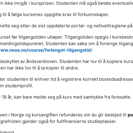
m ikke inngår i kursprisen. Studenten må også betale eventuelle
 til å følge kursenes oppgitte krav til forkunnskaper.
å rette seg etter de sist oppdaterte portal- og nettvettreglene p
urset før tilgangstiden utløper. Tilgangstiden oppgis i kursbes
åmeldingstidspunktet. Studenten kan søke om å forlenge tilgangs
ww.nooa.no/course/forlenget-tilgangstid
/
eskyttet av åndsverkloven. Studenten har lov til å kopiere kursm
n har ikke lov til å ta kopier til andre.
kter studenten til enhver tid å registrere korrekt bostedsadress
n studentprofil.
18 år, kan bare melde seg på kurs med samtykke fra foresatte.
ven i Norge og kursavgiften refunderes om du gir beskjed til
po
refristen gjelder også for fullfinansierte studieplasser.
lighold