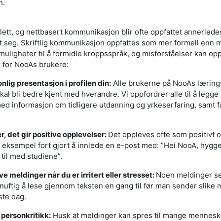
n.
ett, og nettbasert kommunikasjon blir ofte oppfattet annerled
 seg. Skriftlig kommunikasjon oppfattes som mer formell enn 
uligheter til å formidle kroppsspråk, og misforståelser kan opps
r for NooAs brukere:
nlig presentasjon i profilen din:
Alle brukerne på NooAs lærings
kal bli bedre kjent med hverandre. Vi oppfordrer alle til å legge 
ed informasjon om tidligere utdanning og yrkeserfaring, samt f
r, det gir positive opplevelser:
Det oppleves ofte som positivt
or eksempel fort gjort å innlede en e-post med: ”Hei NooA, hygge
til med studiene”.
 meldinger når du er irritert eller stresset:
Noen meldinger se
rnuftig å lese gjennom teksten en gang til før man sender slike 
ste dag.
 personkritikk:
Husk at meldinger kan spres til mange menneske