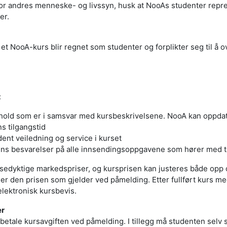
t for andres menneske- og livssyn, husk at NooAs studenter rep
er.
et NooA-kurs blir regnet som studenter og forplikter seg til å 
:
hold som er i samsvar med kursbeskrivelsene. NooA kan oppdate
s tilgangstid
dent veiledning og service i kurset
ns besvarelser på alle innsendingsoppgavene som hører med ti
sedyktige markedspriser, og kursprisen kan justeres både opp o
r den prisen som gjelder ved påmelding. Etter fullført kurs med
 elektronisk kursbevis.
er
å betale kursavgiften ved påmelding. I tillegg må studenten selv 