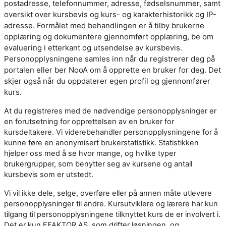
postadresse, telefonnummer, adresse, fødselsnummer, samt
oversikt over kursbevis og kurs- og karakterhistorikk og IP-
adresse. Formålet med behandlingen er å tilby brukerne
opplæring og dokumentere gjennomført opplæring, be om
evaluering i etterkant og utsendelse av kursbevis.
Personopplysningene samles inn når du registrerer deg på
portalen eller ber NooA om å opprette en bruker for deg. Det
skjer også når du oppdaterer egen profil og gjennomfører
kurs.
At du registreres med de nødvendige personopplysninger er
en forutsetning for opprettelsen av en bruker for
kursdeltakere. Vi viderebehandler personopplysningene for å
kunne føre en anonymisert brukerstatistikk. Statistikken
hjelper oss med å se hvor mange, og hvilke typer
brukergrupper, som benytter seg av kursene og antall
kursbevis som er utstedt.
Vi vil ikke dele, selge, overføre eller på annen måte utlevere
personopplysninger til andre. Kursutviklere og lærere har kun
tilgang til personopplysningene tilknyttet kurs de er involvert i.
Det er kun EFAKTOR AS, som drifter løsningen, og