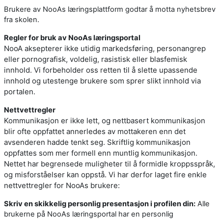
Brukere av NooAs læringsplattform godtar å motta nyhetsbrev
fra skolen.
Regler for bruk av NooAs læringsportal
NooA aksepterer ikke utidig markedsføring, personangrep
eller pornografisk, voldelig, rasistisk eller blasfemisk
innhold. Vi forbeholder oss retten til å slette upassende
innhold og utestenge brukere som sprer slikt innhold via
portalen.
Nettvettregler
Kommunikasjon er ikke lett, og nettbasert kommunikasjon
blir ofte oppfattet annerledes av mottakeren enn det
avsenderen hadde tenkt seg. Skriftlig kommunikasjon
oppfattes som mer formell enn muntlig kommunikasjon.
Nettet har begrensede muligheter til å formidle kroppsspråk,
og misforståelser kan oppstå. Vi har derfor laget fire enkle
nettvettregler for NooAs brukere:
Skriv en skikkelig personlig presentasjon i profilen din:
Alle
brukerne på NooAs læringsportal har en personlig