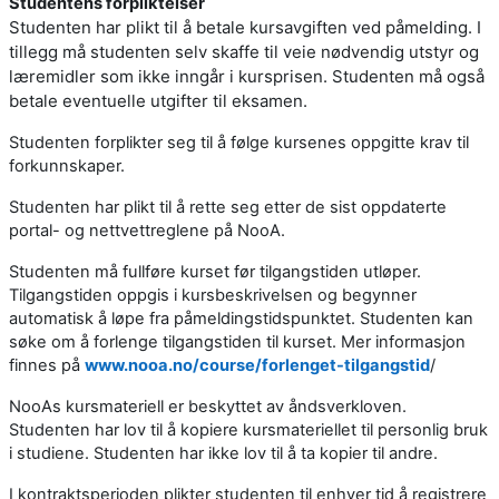
Studentens forpliktelser
Studenten har plikt til å betale kursavgiften ved påmelding. I
tillegg må studenten selv skaffe til veie nødvendig utstyr og
læremidler som ikke inngår i kursprisen. Studenten må også
betale eventuelle utgifter til eksamen.
Studenten forplikter seg til å følge kursenes oppgitte krav til
forkunnskaper.
Studenten har plikt til å rette seg etter de sist oppdaterte
portal- og nettvettreglene på NooA.
Studenten må fullføre kurset før tilgangstiden utløper.
Tilgangstiden oppgis i kursbeskrivelsen og begynner
automatisk å løpe fra påmeldingstidspunktet. Studenten kan
søke om å forlenge tilgangstiden til kurset. Mer informasjon
finnes på
www.nooa.no/course/forlenget-tilgangstid
/
NooAs kursmateriell er beskyttet av åndsverkloven.
Studenten har lov til å kopiere kursmateriellet til personlig bruk
i studiene. Studenten har ikke lov til å ta kopier til andre.
I kontraktsperioden plikter studenten til enhver tid å registrere