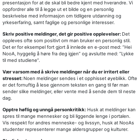
presentasjon for at de skal bli bedre kjent med hverandre. Vi
oppfordrer alle til å legge ut et bilde og en personlig
beskrivelse med informasjon om tidligere utdanning og
yrkeserfaring, samt faglige og personlige interesser.
Skriv positive meldinger, det gir positive opplevelser:
Det
oppleves ofte som positivt om man bruker en personlig stil.
Det er for eksempel fort gjort å innlede en e-post med: ”Hei
NooA, hyggelig å høre fra deg igjen” og avslutte med: ”Lykke
til med studiene”.
Vær varsom med å skrive meldinger når du er irritert eller
stresset:
Noen meldinger sendes i et opphisset øyeblikk. Ofte
er det fornuftig å lese gjennom teksten en gang til før man
sender slike meldinger, eller vente med å sende dem til neste
dag.
Opptre høflig og unngå personkritikk:
Husk at meldinger kan
spres til mange mennesker og bli liggende lenge i portalen.
Vis respekt for andres menneske- og livssyn, husk at NooAs
studenter representerer mange aldersgrupper og kulturer.