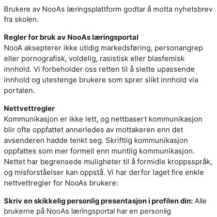
Brukere av NooAs læringsplattform godtar å motta nyhetsbrev
fra skolen.
Regler for bruk av NooAs læringsportal
NooA aksepterer ikke utidig markedsføring, personangrep
eller pornografisk, voldelig, rasistisk eller blasfemisk
innhold. Vi forbeholder oss retten til å slette upassende
innhold og utestenge brukere som sprer slikt innhold via
portalen.
Nettvettregler
Kommunikasjon er ikke lett, og nettbasert kommunikasjon
blir ofte oppfattet annerledes av mottakeren enn det
avsenderen hadde tenkt seg. Skriftlig kommunikasjon
oppfattes som mer formell enn muntlig kommunikasjon.
Nettet har begrensede muligheter til å formidle kroppsspråk,
og misforståelser kan oppstå. Vi har derfor laget fire enkle
nettvettregler for NooAs brukere:
Skriv en skikkelig personlig presentasjon i profilen din:
Alle
brukerne på NooAs læringsportal har en personlig