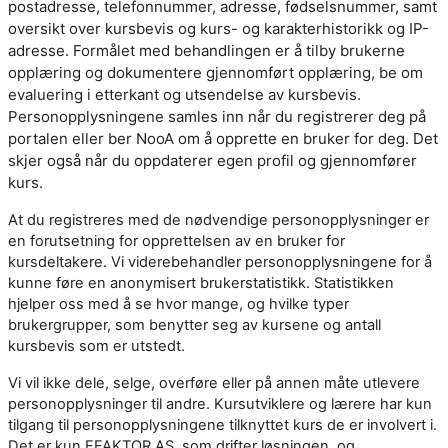
postadresse, telefonnummer, adresse, fødselsnummer, samt
oversikt over kursbevis og kurs- og karakterhistorikk og IP-
adresse. Formålet med behandlingen er å tilby brukerne
opplæring og dokumentere gjennomført opplæring, be om
evaluering i etterkant og utsendelse av kursbevis.
Personopplysningene samles inn når du registrerer deg på
portalen eller ber NooA om å opprette en bruker for deg. Det
skjer også når du oppdaterer egen profil og gjennomfører
kurs.
At du registreres med de nødvendige personopplysninger er
en forutsetning for opprettelsen av en bruker for
kursdeltakere. Vi viderebehandler personopplysningene for å
kunne føre en anonymisert brukerstatistikk. Statistikken
hjelper oss med å se hvor mange, og hvilke typer
brukergrupper, som benytter seg av kursene og antall
kursbevis som er utstedt.
Vi vil ikke dele, selge, overføre eller på annen måte utlevere
personopplysninger til andre. Kursutviklere og lærere har kun
tilgang til personopplysningene tilknyttet kurs de er involvert i.
Det er kun EFAKTOR AS, som drifter løsningen, og