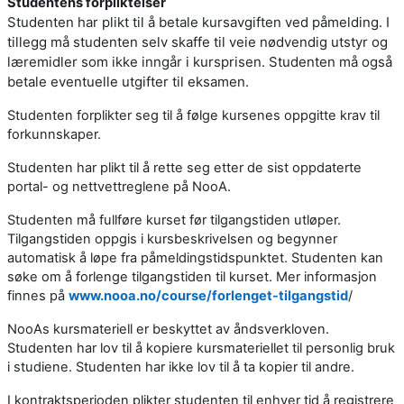
Studentens forpliktelser
Studenten har plikt til å betale kursavgiften ved påmelding. I
tillegg må studenten selv skaffe til veie nødvendig utstyr og
læremidler som ikke inngår i kursprisen. Studenten må også
betale eventuelle utgifter til eksamen.
Studenten forplikter seg til å følge kursenes oppgitte krav til
forkunnskaper.
Studenten har plikt til å rette seg etter de sist oppdaterte
portal- og nettvettreglene på NooA.
Studenten må fullføre kurset før tilgangstiden utløper.
Tilgangstiden oppgis i kursbeskrivelsen og begynner
automatisk å løpe fra påmeldingstidspunktet. Studenten kan
søke om å forlenge tilgangstiden til kurset. Mer informasjon
finnes på
www.nooa.no/course/forlenget-tilgangstid
/
NooAs kursmateriell er beskyttet av åndsverkloven.
Studenten har lov til å kopiere kursmateriellet til personlig bruk
i studiene. Studenten har ikke lov til å ta kopier til andre.
I kontraktsperioden plikter studenten til enhver tid å registrere