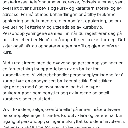
postadresse, telefonnummer, adresse, fødselsnummer, samt
oversikt over kursbevis og kurs- og karakterhistorikk og IP-
adresse. Formålet med behandlingen er å tilby brukerne
opplæring og dokumentere gjennomført opplæring, be om
evaluering i etterkant og utsendelse av kursbevis.
Personopplysningene samles inn når du registrerer deg på
portalen eller ber NooA om å opprette en bruker for deg. Det
skjer også når du oppdaterer egen profil og gjennomfører
kurs.
At du registreres med de nødvendige personopplysninger er
en forutsetning for opprettelsen av en bruker for
kursdeltakere. Vi viderebehandler personopplysningene for å
kunne føre en anonymisert brukerstatistikk. Statistikken
hjelper oss med å se hvor mange, og hvilke typer
brukergrupper, som benytter seg av kursene og antall
kursbevis som er utstedt.
Vi vil ikke dele, selge, overføre eller på annen måte utlevere
personopplysninger til andre. Kursutviklere og lærere har kun
tilgang til personopplysningene tilknyttet kurs de er involvert i.
Det er kun EFAKTOR AS, som drifter løsningen, og