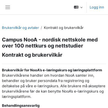
Gå til hovedinnhold
Logg inn
Sidepanel
Brukervilkår og avtaler
Kontrakt og brukervilkår
Campus NooA - nordisk nettskole med
over 100 nettkurs og nettstudier
Kontrakt og brukervilkår
Brukervilkår for NooA’s e-læringskurs og læringsplattform
Brukervilkårene handler om hvordan NooA samler inn,
behandler og bruker persondata fra registrering og
deltakelse på våre e-læringskurs. Alle brukere må akseptere
brukervilkårene før de kan benytte NooA’s e-læringskurs og
læringsplattform.
Behandlingsansvarlig