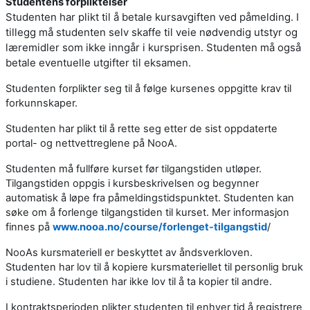
Studentens forpliktelser
Studenten har plikt til å betale kursavgiften ved påmelding. I
tillegg må studenten selv skaffe til veie nødvendig utstyr og
læremidler som ikke inngår i kursprisen. Studenten må også
betale eventuelle utgifter til eksamen.
Studenten forplikter seg til å følge kursenes oppgitte krav til
forkunnskaper.
Studenten har plikt til å rette seg etter de sist oppdaterte
portal- og nettvettreglene på NooA.
Studenten må fullføre kurset før tilgangstiden utløper.
Tilgangstiden oppgis i kursbeskrivelsen og begynner
automatisk å løpe fra påmeldingstidspunktet. Studenten kan
søke om å forlenge tilgangstiden til kurset. Mer informasjon
finnes på
www.nooa.no/course/forlenget-tilgangstid
/
NooAs kursmateriell er beskyttet av åndsverkloven.
Studenten har lov til å kopiere kursmateriellet til personlig bruk
i studiene. Studenten har ikke lov til å ta kopier til andre.
I kontraktsperioden plikter studenten til enhver tid å registrere