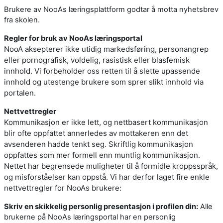
Brukere av NooAs læringsplattform godtar å motta nyhetsbrev
fra skolen.
Regler for bruk av NooAs læringsportal
NooA aksepterer ikke utidig markedsføring, personangrep
eller pornografisk, voldelig, rasistisk eller blasfemisk
innhold. Vi forbeholder oss retten til å slette upassende
innhold og utestenge brukere som sprer slikt innhold via
portalen.
Nettvettregler
Kommunikasjon er ikke lett, og nettbasert kommunikasjon
blir ofte oppfattet annerledes av mottakeren enn det
avsenderen hadde tenkt seg. Skriftlig kommunikasjon
oppfattes som mer formell enn muntlig kommunikasjon.
Nettet har begrensede muligheter til å formidle kroppsspråk,
og misforståelser kan oppstå. Vi har derfor laget fire enkle
nettvettregler for NooAs brukere:
Skriv en skikkelig personlig presentasjon i profilen din:
Alle
brukerne på NooAs læringsportal har en personlig