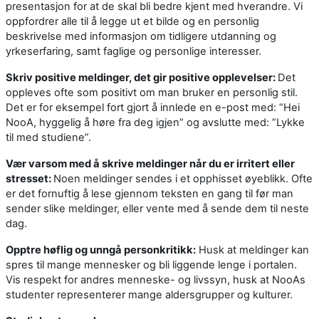
presentasjon for at de skal bli bedre kjent med hverandre. Vi
oppfordrer alle til å legge ut et bilde og en personlig
beskrivelse med informasjon om tidligere utdanning og
yrkeserfaring, samt faglige og personlige interesser.
Skriv positive meldinger, det gir positive opplevelser:
Det
oppleves ofte som positivt om man bruker en personlig stil.
Det er for eksempel fort gjort å innlede en e-post med: ”Hei
NooA, hyggelig å høre fra deg igjen” og avslutte med: ”Lykke
til med studiene”.
Vær varsom med å skrive meldinger når du er irritert eller
stresset:
Noen meldinger sendes i et opphisset øyeblikk. Ofte
er det fornuftig å lese gjennom teksten en gang til før man
sender slike meldinger, eller vente med å sende dem til neste
dag.
Opptre høflig og unngå personkritikk:
Husk at meldinger kan
spres til mange mennesker og bli liggende lenge i portalen.
Vis respekt for andres menneske- og livssyn, husk at NooAs
studenter representerer mange aldersgrupper og kulturer.