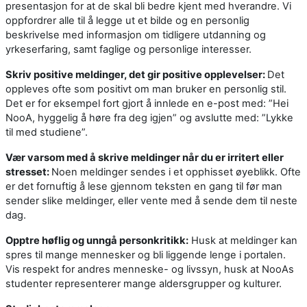
presentasjon for at de skal bli bedre kjent med hverandre. Vi
oppfordrer alle til å legge ut et bilde og en personlig
beskrivelse med informasjon om tidligere utdanning og
yrkeserfaring, samt faglige og personlige interesser.
Skriv positive meldinger, det gir positive opplevelser:
Det
oppleves ofte som positivt om man bruker en personlig stil.
Det er for eksempel fort gjort å innlede en e-post med: ”Hei
NooA, hyggelig å høre fra deg igjen” og avslutte med: ”Lykke
til med studiene”.
Vær varsom med å skrive meldinger når du er irritert eller
stresset:
Noen meldinger sendes i et opphisset øyeblikk. Ofte
er det fornuftig å lese gjennom teksten en gang til før man
sender slike meldinger, eller vente med å sende dem til neste
dag.
Opptre høflig og unngå personkritikk:
Husk at meldinger kan
spres til mange mennesker og bli liggende lenge i portalen.
Vis respekt for andres menneske- og livssyn, husk at NooAs
studenter representerer mange aldersgrupper og kulturer.