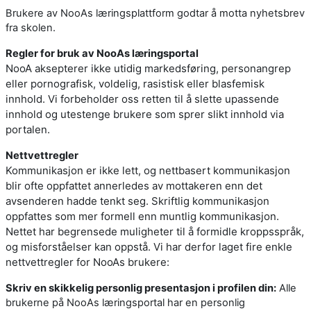
Brukere av NooAs læringsplattform godtar å motta nyhetsbrev
fra skolen.
Regler for bruk av NooAs læringsportal
NooA aksepterer ikke utidig markedsføring, personangrep
eller pornografisk, voldelig, rasistisk eller blasfemisk
innhold. Vi forbeholder oss retten til å slette upassende
innhold og utestenge brukere som sprer slikt innhold via
portalen.
Nettvettregler
Kommunikasjon er ikke lett, og nettbasert kommunikasjon
blir ofte oppfattet annerledes av mottakeren enn det
avsenderen hadde tenkt seg. Skriftlig kommunikasjon
oppfattes som mer formell enn muntlig kommunikasjon.
Nettet har begrensede muligheter til å formidle kroppsspråk,
og misforståelser kan oppstå. Vi har derfor laget fire enkle
nettvettregler for NooAs brukere:
Skriv en skikkelig personlig presentasjon i profilen din:
Alle
brukerne på NooAs læringsportal har en personlig