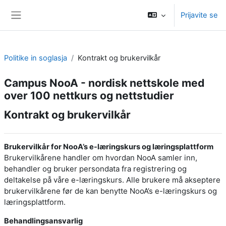
Preskoči na glavno vsebino
Prijavite se
Stransko polje
Politike in soglasja
Kontrakt og brukervilkår
Campus NooA - nordisk nettskole med
over 100 nettkurs og nettstudier
Kontrakt og brukervilkår
Brukervilkår for NooA’s e-læringskurs og læringsplattform
Brukervilkårene handler om hvordan NooA samler inn,
behandler og bruker persondata fra registrering og
deltakelse på våre e-læringskurs. Alle brukere må akseptere
brukervilkårene før de kan benytte NooA’s e-læringskurs og
læringsplattform.
Behandlingsansvarlig