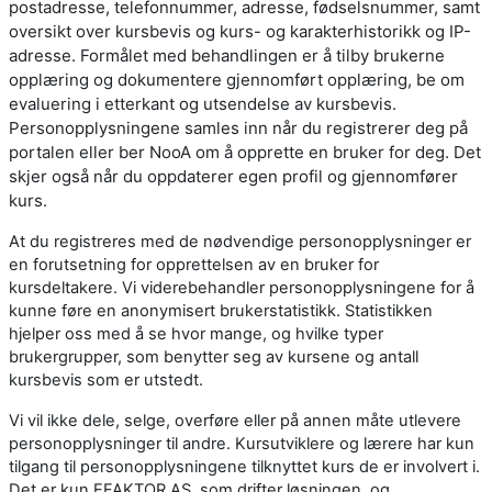
postadresse, telefonnummer, adresse, fødselsnummer, samt
oversikt over kursbevis og kurs- og karakterhistorikk og IP-
adresse. Formålet med behandlingen er å tilby brukerne
opplæring og dokumentere gjennomført opplæring, be om
evaluering i etterkant og utsendelse av kursbevis.
Personopplysningene samles inn når du registrerer deg på
portalen eller ber NooA om å opprette en bruker for deg. Det
skjer også når du oppdaterer egen profil og gjennomfører
kurs.
At du registreres med de nødvendige personopplysninger er
en forutsetning for opprettelsen av en bruker for
kursdeltakere. Vi viderebehandler personopplysningene for å
kunne føre en anonymisert brukerstatistikk. Statistikken
hjelper oss med å se hvor mange, og hvilke typer
brukergrupper, som benytter seg av kursene og antall
kursbevis som er utstedt.
Vi vil ikke dele, selge, overføre eller på annen måte utlevere
personopplysninger til andre. Kursutviklere og lærere har kun
tilgang til personopplysningene tilknyttet kurs de er involvert i.
Det er kun EFAKTOR AS, som drifter løsningen, og