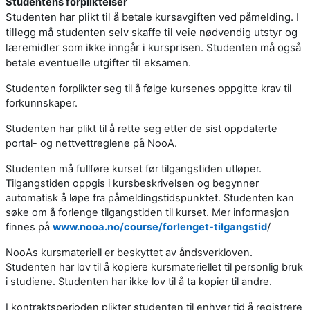
Studentens forpliktelser
Studenten har plikt til å betale kursavgiften ved påmelding. I
tillegg må studenten selv skaffe til veie nødvendig utstyr og
læremidler som ikke inngår i kursprisen. Studenten må også
betale eventuelle utgifter til eksamen.
Studenten forplikter seg til å følge kursenes oppgitte krav til
forkunnskaper.
Studenten har plikt til å rette seg etter de sist oppdaterte
portal- og nettvettreglene på NooA.
Studenten må fullføre kurset før tilgangstiden utløper.
Tilgangstiden oppgis i kursbeskrivelsen og begynner
automatisk å løpe fra påmeldingstidspunktet. Studenten kan
søke om å forlenge tilgangstiden til kurset. Mer informasjon
finnes på
www.nooa.no/course/forlenget-tilgangstid
/
NooAs kursmateriell er beskyttet av åndsverkloven.
Studenten har lov til å kopiere kursmateriellet til personlig bruk
i studiene. Studenten har ikke lov til å ta kopier til andre.
I kontraktsperioden plikter studenten til enhver tid å registrere