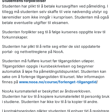
Studentens forpliktelser
Studenten har plikt til å betale kursavgiften ved påmelding. I
tillegg må studenten selv skaffe til veie nødvendig utstyr og
læremidler som ikke inngår i kursprisen. Studenten må også
betale eventuelle utgifter til eksamen.
Studenten forplikter seg til å følge kursenes oppgitte krav til
forkunnskaper.
Studenten har plikt til å rette seg etter de sist oppdaterte
portal- og nettvettreglene på NooA.
Studenten må fullføre kurset før tilgangstiden utløper.
Tilgangstiden oppgis i kursbeskrivelsen og begynner
automatisk å løpe fra påmeldingstidspunktet. Studenten kan
søke om å forlenge tilgangstiden til kurset. Mer informasjon
finnes på
www.nooa.no/course/forlenget-tilgangstid
/
NooAs kursmateriell er beskyttet av åndsverkloven.
Studenten har lov til å kopiere kursmateriellet til personlig bruk
i studiene. Studenten har ikke lov til å ta kopier til andre.
I kontraktsperioden plikter studenten til enhver tid å registrere