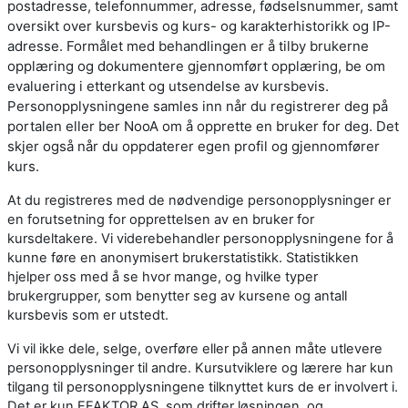
postadresse, telefonnummer, adresse, fødselsnummer, samt
oversikt over kursbevis og kurs- og karakterhistorikk og IP-
adresse. Formålet med behandlingen er å tilby brukerne
opplæring og dokumentere gjennomført opplæring, be om
evaluering i etterkant og utsendelse av kursbevis.
Personopplysningene samles inn når du registrerer deg på
portalen eller ber NooA om å opprette en bruker for deg. Det
skjer også når du oppdaterer egen profil og gjennomfører
kurs.
At du registreres med de nødvendige personopplysninger er
en forutsetning for opprettelsen av en bruker for
kursdeltakere. Vi viderebehandler personopplysningene for å
kunne føre en anonymisert brukerstatistikk. Statistikken
hjelper oss med å se hvor mange, og hvilke typer
brukergrupper, som benytter seg av kursene og antall
kursbevis som er utstedt.
Vi vil ikke dele, selge, overføre eller på annen måte utlevere
personopplysninger til andre. Kursutviklere og lærere har kun
tilgang til personopplysningene tilknyttet kurs de er involvert i.
Det er kun EFAKTOR AS, som drifter løsningen, og