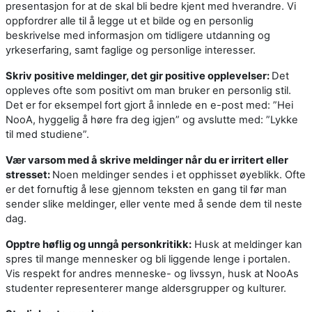
presentasjon for at de skal bli bedre kjent med hverandre. Vi
oppfordrer alle til å legge ut et bilde og en personlig
beskrivelse med informasjon om tidligere utdanning og
yrkeserfaring, samt faglige og personlige interesser.
Skriv positive meldinger, det gir positive opplevelser:
Det
oppleves ofte som positivt om man bruker en personlig stil.
Det er for eksempel fort gjort å innlede en e-post med: ”Hei
NooA, hyggelig å høre fra deg igjen” og avslutte med: ”Lykke
til med studiene”.
Vær varsom med å skrive meldinger når du er irritert eller
stresset:
Noen meldinger sendes i et opphisset øyeblikk. Ofte
er det fornuftig å lese gjennom teksten en gang til før man
sender slike meldinger, eller vente med å sende dem til neste
dag.
Opptre høflig og unngå personkritikk:
Husk at meldinger kan
spres til mange mennesker og bli liggende lenge i portalen.
Vis respekt for andres menneske- og livssyn, husk at NooAs
studenter representerer mange aldersgrupper og kulturer.