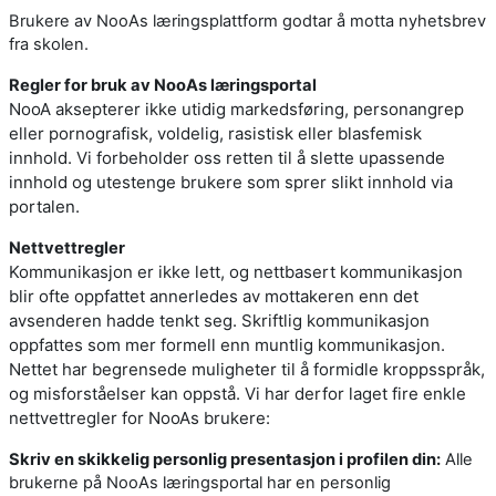
Brukere av NooAs læringsplattform godtar å motta nyhetsbrev
fra skolen.
Regler for bruk av NooAs læringsportal
NooA aksepterer ikke utidig markedsføring, personangrep
eller pornografisk, voldelig, rasistisk eller blasfemisk
innhold. Vi forbeholder oss retten til å slette upassende
innhold og utestenge brukere som sprer slikt innhold via
portalen.
Nettvettregler
Kommunikasjon er ikke lett, og nettbasert kommunikasjon
blir ofte oppfattet annerledes av mottakeren enn det
avsenderen hadde tenkt seg. Skriftlig kommunikasjon
oppfattes som mer formell enn muntlig kommunikasjon.
Nettet har begrensede muligheter til å formidle kroppsspråk,
og misforståelser kan oppstå. Vi har derfor laget fire enkle
nettvettregler for NooAs brukere:
Skriv en skikkelig personlig presentasjon i profilen din:
Alle
brukerne på NooAs læringsportal har en personlig