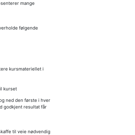
resenterer mange
overholde følgende
re kursmateriellet i
l kurset
g ned den første i hver
 godkjent resultat får
skaffe til veie nødvendig