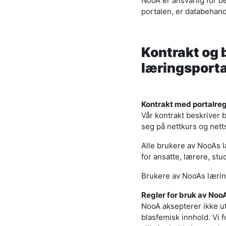
NooA er ansvarlig for 
portalen, er databehan
Kontrakt og 
læringsporta
Kontrakt med portalreg
Vår kontrakt beskriver
seg på nettkurs og net
Alle brukere av NooAs læ
for ansatte, lærere, stu
Brukere av NooAs læring
Regler for bruk av Noo
NooA aksepterer ikke ut
blasfemisk innhold. Vi 