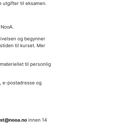
 utgifter til eksamen.
å NooA.
krivelsen og begynner
tiden til kurset. Mer
ateriellet til personlig
e, e-postadresse og
st@nooa.no
innen 14