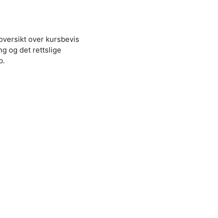
versikt over kursbevis
g og det rettslige
b.