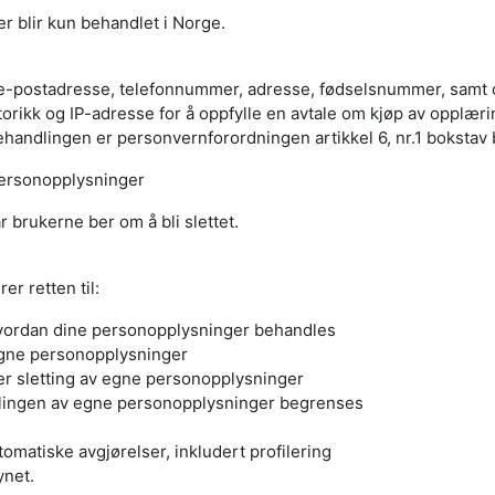
 blir kun behandlet i Norge.
e-postadresse, telefonnummer, adresse, fødselsnummer, samt o
orikk og IP-adresse for å oppfylle en avtale om kjøp av opplærin
handlingen er personvernforordningen artikkel 6, nr.1 bokstav 
personopplysninger
 brukerne ber om å bli slettet.
er retten til:
vordan dine personopplysninger behandles
egne personopplysninger
ler sletting av egne personopplysninger
dlingen av egne personopplysninger begrenses
omatiske avgjørelser, inkludert profilering
ynet.