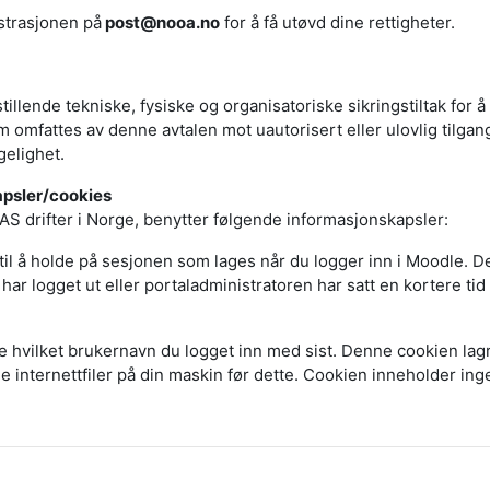
strasjonen på
post@nooa.no
for å få utøvd dine rettigheter.
stillende tekniske, fysiske og organisatoriske sikringstiltak for 
omfattes av denne avtalen mot uautorisert eller ulovlig tilgang,
gelighet.
apsler/cookies
 drifter i Norge, benytter følgende informasjonskapsler:
il å holde på sesjonen som lages når du logger inn i Moodle. D
har logget ut eller portaladministratoren har satt en kortere tid f
e hvilket brukernavn du logget inn med sist. Denne cookien lagre
e internettfiler på din maskin før dette. Cookien inneholder ing