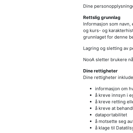
Dine personopplysninger
Rettslig grunnlag
Informasjon som navn, 
og kurs- og karakterhist
grunnlaget for denne be
Lagring og sletting av 
NooA sletter brukere når
Dine rettigheter
Dine rettigheter inkluder
informasjon om h
å kreve innsyn i 
å kreve retting el
å kreve at behan
dataportabilitet
å motsette seg aut
å klage til Datatils