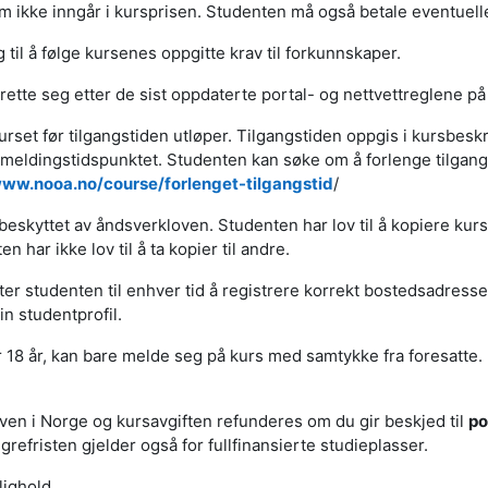
m ikke inngår i kursprisen. Studenten må også betale eventuelle
 til å følge kursenes oppgitte krav til forkunnskaper.
å rette seg etter de sist oppdaterte portal- og nettvettreglene p
urset før tilgangstiden utløper. Tilgangstiden oppgis i kursbes
åmeldingstidspunktet. Studenten kan søke om å forlenge tilgangs
ww.nooa.no/course/forlenget-tilgangstid
/
eskyttet av åndsverkloven. Studenten har lov til å kopiere kursm
n har ikke lov til å ta kopier til andre.
kter studenten til enhver tid å registrere korrekt bostedsadress
n studentprofil.
18 år, kan bare melde seg på kurs med samtykke fra foresatte.
ven i Norge og kursavgiften refunderes om du gir beskjed til
po
refristen gjelder også for fullfinansierte studieplasser.
lighold