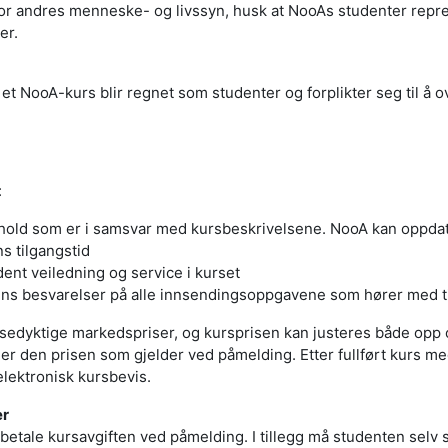
t for andres menneske- og livssyn, husk at NooAs studenter rep
er.
et NooA-kurs blir regnet som studenter og forplikter seg til å 
:
hold som er i samsvar med kursbeskrivelsene. NooA kan oppdate
s tilgangstid
dent veiledning og service i kurset
ns besvarelser på alle innsendingsoppgavene som hører med ti
sedyktige markedspriser, og kursprisen kan justeres både opp o
r den prisen som gjelder ved påmelding. Etter fullført kurs med
 elektronisk kursbevis.
er
å betale kursavgiften ved påmelding. I tillegg må studenten selv 