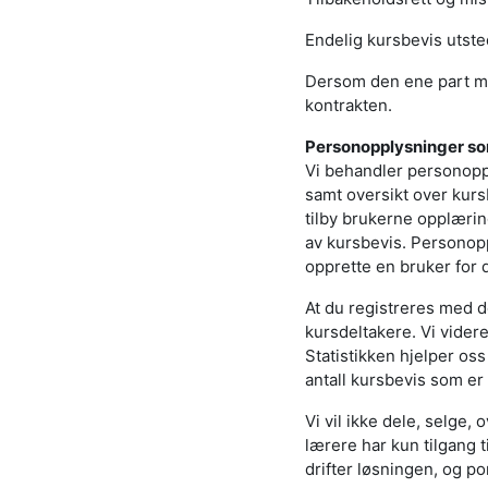
Endelig kursbevis utsted
Dersom den ene part mis
kontrakten.
Personopplysninger s
Vi behandler personopp
samt oversikt over kurs
tilby brukerne opplæri
av kursbevis. Personopp
opprette en bruker for 
At du registreres med d
kursdeltakere. Vi vider
Statistikken hjelper os
antall kursbevis som er 
Vi vil ikke dele, selge,
lærere har kun tilgang 
drifter løsningen, og p