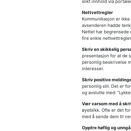
slikt innhold via portale
Nettvettregler
Kommunikasjon er ikke l
avsenderen hadde tenkt
Nettet har begrensede m
fire enkle nettvettregle
Skriv en skikkelig perso
presentasjon for at de s
personlig beskrivelse m
interesser.
Skriv positive meldinge
personlig stil. Det er f
og avslutte med: ”Lykke 
Vær varsom med å skrive
øyeblikk. Ofte er det fo
med å sende dem til ne
Opptre høflig og unngå