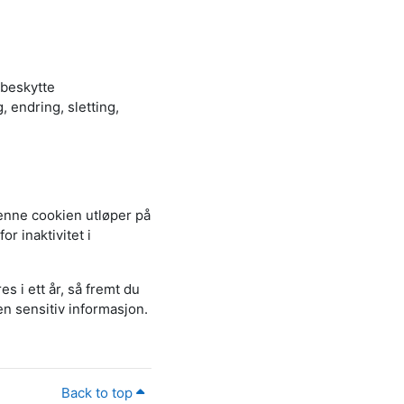
å beskytte
 endring, sletting,
enne cookien utløper på
or inaktivitet i
s i ett år, så fremt du
en sensitiv informasjon.
Back to top