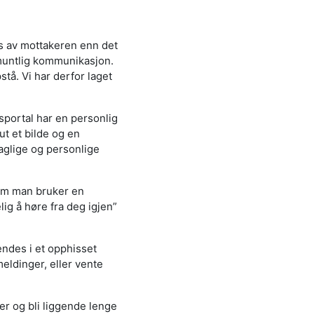
es av mottakeren enn det
muntlig kommunikasjon.
tå. Vi har derfor laget
portal har en personlig
ut et bilde og en
aglige og personlige
 om man bruker en
lig å høre fra deg igjen”
ndes i et opphisset
meldinger, eller vente
r og bli liggende lenge