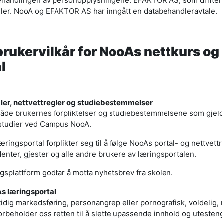
behandlingen av personopplysningene. EFAKTOR AS, som drifter
dler. NooA og EFAKTOR AS har inngått en databehandleravtale.
brukervilkår for NooAs nettkurs og
l
ler, nettvettregler og studiebestemmelser
 både brukernes forpliktelser og studiebestemmelsene som gjeld
tstudier ved Campus NooA.
ringsportal forplikter seg til å følge NooAs portal- og nettvett
denter, gjester og alle andre brukere av læringsportalen.
splattform godtar å motta nyhetsbrev fra skolen.
As læringsportal
idig markedsføring, personangrep eller pornografisk, voldelig, r
forbeholder oss retten til å slette upassende innhold og uteste