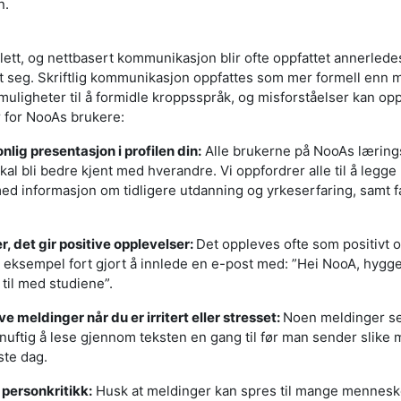
n.
ett, og nettbasert kommunikasjon blir ofte oppfattet annerled
 seg. Skriftlig kommunikasjon oppfattes som mer formell enn 
uligheter til å formidle kroppsspråk, og misforståelser kan opps
r for NooAs brukere:
nlig presentasjon i profilen din:
Alle brukerne på NooAs lærings
kal bli bedre kjent med hverandre. Vi oppfordrer alle til å legge 
ed informasjon om tidligere utdanning og yrkeserfaring, samt f
r, det gir positive opplevelser:
Det oppleves ofte som positivt
or eksempel fort gjort å innlede en e-post med: ”Hei NooA, hygge
til med studiene”.
 meldinger når du er irritert eller stresset:
Noen meldinger se
rnuftig å lese gjennom teksten en gang til før man sender slike 
ste dag.
 personkritikk:
Husk at meldinger kan spres til mange menneske