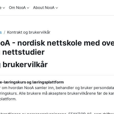
e
Om NooA
About NooA
s
Kontrakt og brukervilkår
A - nordisk nettskole med ov
 nettstudier
 brukervilkår
s e-læringskurs og læringsplattform
r om hvordan NooA samler inn, behandler og bruker persondata 
ringskurs. Alle brukere må akseptere brukervilkårene før de ka
lattform.