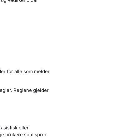
 og vedlikeholder
er for alle som melder
regler. Reglene gjelder
asistisk eller
nge brukere som sprer