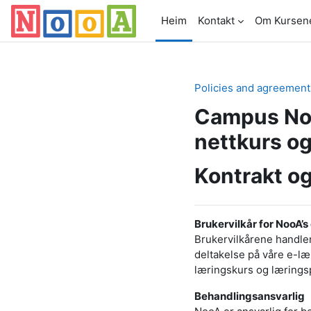
Farðu á aðalefni
Heim
Kontakt
Om Kursen
Policies and agreement
Campus Noo
nettkurs og
Kontrakt og
Brukervilkår for NooA’
Brukervilkårene handle
deltakelse på våre e-læ
læringskurs og læringsp
Behandlingsansvarlig