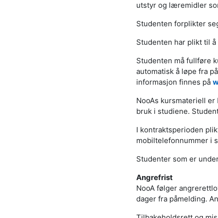
utstyr og læremidler so
Studenten forplikter seg
Studenten har plikt til 
Studenten må fullføre k
automatisk å løpe fra p
informasjon finnes på
w
NooAs kursmateriell er b
bruk i studiene. Studente
I kontraktsperioden pli
mobiltelefonnummer i si
Studenter som er under 
Angrefrist
NooA følger angrerettlo
dager fra påmelding. Ang
Tilbakeholdsrett og mis