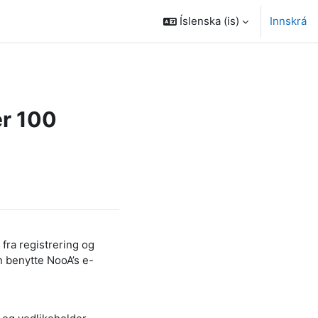
Íslenska ‎(is)‎
Innskrá
er 100
fra registrering og
n benytte NooA’s e-