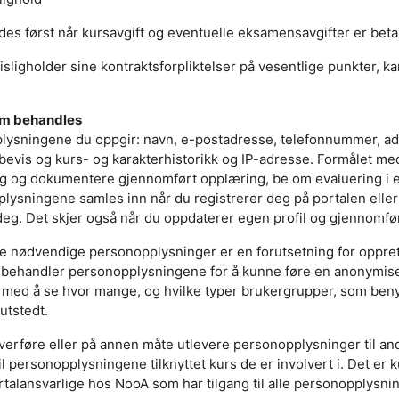
es først når kursavgift og eventuelle eksamensavgifter er betalt
ligholder sine kontraktsforpliktelser på vesentlige punkter, k
om behandles
lysningene du oppgir: navn, e-postadresse, telefonnummer, a
bevis og kurs- og karakterhistorikk og IP-adresse. Formålet me
ng og dokumentere gjennomført opplæring, be om evaluering i e
lysningene samles inn når du registrerer deg på portalen elle
deg. Det skjer også når du oppdaterer egen profil og gjennomfø
e nødvendige personopplysninger er en forutsetning for oppret
ebehandler personopplysningene for å kunne føre en anonymiser
s med å se hvor mange, og hvilke typer brukergrupper, som ben
utstedt.
 overføre eller på annen måte utlevere personopplysninger til an
til personopplysningene tilknyttet kurs de er involvert i. Det 
ortalansvarlige hos NooA som har tilgang til alle personopplysni