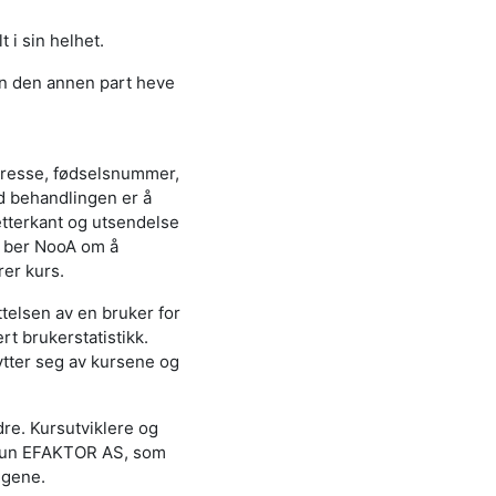
 i sin helhet.
an den annen part heve
dresse, fødselsnummer,
d behandlingen er å
tterkant og utsendelse
r ber NooA om å
rer kurs.
telsen av en bruker for
t brukerstatistikk.
ytter seg av kursene og
dre. Kursutviklere og
er kun EFAKTOR AS, som
ngene.