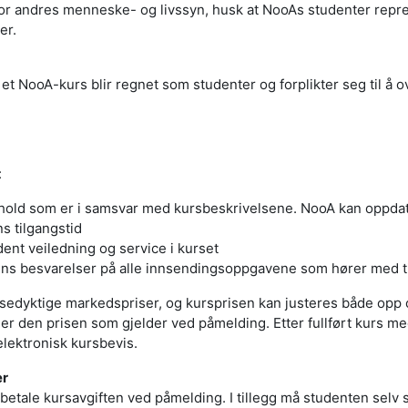
t for andres menneske- og livssyn, husk at NooAs studenter rep
er.
et NooA-kurs blir regnet som studenter og forplikter seg til å 
:
hold som er i samsvar med kursbeskrivelsene. NooA kan oppdate
s tilgangstid
dent veiledning og service i kurset
ns besvarelser på alle innsendingsoppgavene som hører med ti
sedyktige markedspriser, og kursprisen kan justeres både opp o
r den prisen som gjelder ved påmelding. Etter fullført kurs med
 elektronisk kursbevis.
er
å betale kursavgiften ved påmelding. I tillegg må studenten selv 