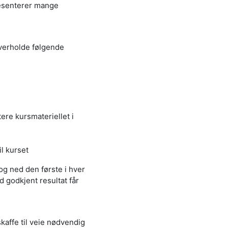
resenterer mange
overholde følgende
re kursmateriellet i
l kurset
g ned den første i hver
 godkjent resultat får
skaffe til veie nødvendig