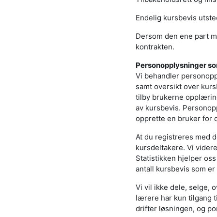
Endelig kursbevis utsted
Dersom den ene part mis
kontrakten.
Personopplysninger s
Vi behandler personopp
samt oversikt over kurs
tilby brukerne opplæri
av kursbevis. Personopp
opprette en bruker for 
At du registreres med d
kursdeltakere. Vi vider
Statistikken hjelper os
antall kursbevis som er 
Vi vil ikke dele, selge,
lærere har kun tilgang 
drifter løsningen, og p