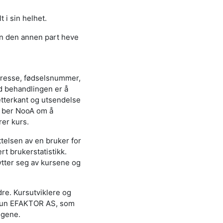
 i sin helhet.
an den annen part heve
dresse, fødselsnummer,
d behandlingen er å
tterkant og utsendelse
r ber NooA om å
rer kurs.
telsen av en bruker for
t brukerstatistikk.
ytter seg av kursene og
dre. Kursutviklere og
er kun EFAKTOR AS, som
ngene.