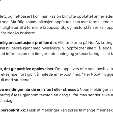
n.
ett, og nettbasert kommunikasjon blir ofte oppfattet annerled
 seg. Skriftlig kommunikasjon oppfattes som mer formell enn 
uligheter til å formidle kroppsspråk, og misforståelser kan opps
r for NooAs brukere:
nlig presentasjon i profilen din:
Alle brukerne på NooAs lærings
kal bli bedre kjent med hverandre. Vi oppfordrer alle til å legge 
ed informasjon om tidligere utdanning og yrkeserfaring, samt f
r, det gir positive opplevelser:
Det oppleves ofte som positivt
or eksempel fort gjort å innlede en e-post med: ”Hei NooA, hygge
til med studiene”.
 meldinger når du er irritert eller stresset:
Noen meldinger se
rnuftig å lese gjennom teksten en gang til før man sender slike 
ste dag.
 personkritikk:
Husk at meldinger kan spres til mange menneske