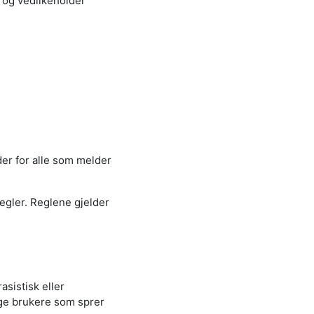
 og vedlikeholder
er for alle som melder
regler. Reglene gjelder
asistisk eller
nge brukere som sprer