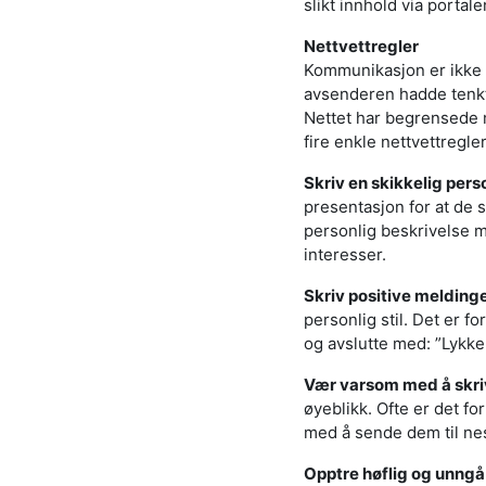
slikt innhold via portale
Nettvettregler
Kommunikasjon er ikke l
avsenderen hadde tenkt
Nettet har begrensede m
fire enkle nettvettregle
Skriv en skikkelig perso
presentasjon for at de s
personlig beskrivelse m
interesser.
Skriv positive meldinge
personlig stil. Det er f
og avslutte med: ”Lykke 
Vær varsom med å skrive
øyeblikk. Ofte er det fo
med å sende dem til ne
Opptre høflig og unngå