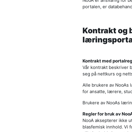
NooA er ansvarlig for 
portalen, er databehan
Kontrakt og 
læringsporta
Kontrakt med portalreg
Vår kontrakt beskriver
seg på nettkurs og net
Alle brukere av NooAs læ
for ansatte, lærere, stu
Brukere av NooAs læring
Regler for bruk av Noo
NooA aksepterer ikke ut
blasfemisk innhold. Vi 