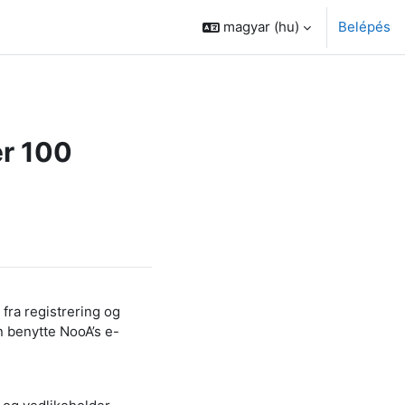
magyar ‎(hu)‎
Belépés
er 100
fra registrering og
n benytte NooA’s e-