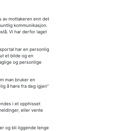
es av mottakeren enn det
muntlig kommunikasjon.
tå. Vi har derfor laget
portal har en personlig
ut et bilde og en
aglige og personlige
 om man bruker en
lig å høre fra deg igjen”
ndes i et opphisset
meldinger, eller vente
r og bli liggende lenge