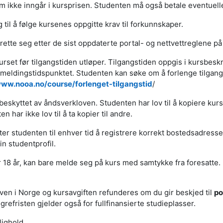
m ikke inngår i kursprisen. Studenten må også betale eventuelle
 til å følge kursenes oppgitte krav til forkunnskaper.
å rette seg etter de sist oppdaterte portal- og nettvettreglene p
urset før tilgangstiden utløper. Tilgangstiden oppgis i kursbes
åmeldingstidspunktet. Studenten kan søke om å forlenge tilgangs
ww.nooa.no/course/forlenget-tilgangstid
/
eskyttet av åndsverkloven. Studenten har lov til å kopiere kursm
n har ikke lov til å ta kopier til andre.
kter studenten til enhver tid å registrere korrekt bostedsadress
n studentprofil.
18 år, kan bare melde seg på kurs med samtykke fra foresatte.
ven i Norge og kursavgiften refunderes om du gir beskjed til
po
refristen gjelder også for fullfinansierte studieplasser.
lighold