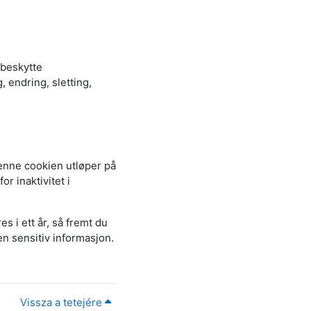
å beskytte
 endring, sletting,
enne cookien utløper på
or inaktivitet i
s i ett år, så fremt du
en sensitiv informasjon.
Vissza a tetejére