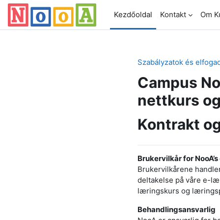
Tovább a fő tartalomhoz
Kezdőoldal
Kontakt
Om K
Szabályzatok és elfoga
Campus Noo
nettkurs og
Kontrakt og
Brukervilkår for NooA’
Brukervilkårene handle
deltakelse på våre e-læ
læringskurs og læringsp
Behandlingsansvarlig