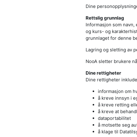
Dine personopplysninger
Rettslig grunnlag
Informasjon som navn, 
og kurs- og karakterhist
grunnlaget for denne be
Lagring og sletting av 
NooA sletter brukere når
Dine rettigheter
Dine rettigheter inkluder
informasjon om h
å kreve innsyn i 
å kreve retting el
å kreve at behan
dataportabilitet
å motsette seg aut
å klage til Datatils