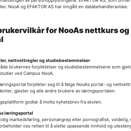
behandlingen av personopplysningene. EFAKTOR AS, som drifter
dler. NooA og EFAKTOR AS har inngått en databehandleravtale.
brukervilkår for NooAs nettkurs og
l
ler, nettvettregler og studiebestemmelser
 både brukernes forpliktelser og studiebestemmelsene som gjeld
tstudier ved Campus NooA.
ringsportal forplikter seg til å følge NooAs portal- og nettvett
denter, gjester og alle andre brukere av læringsportalen.
splattform godtar å motta nyhetsbrev fra skolen.
As læringsportal
idig markedsføring, personangrep eller pornografisk, voldelig, r
forbeholder oss retten til å slette upassende innhold og uteste