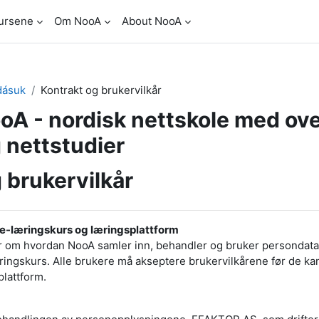
ursene
Om NooA
About NooA
dásuk
Kontrakt og brukervilkår
A - nordisk nettskole med ov
 nettstudier
 brukervilkår
s e-læringskurs og læringsplattform
r om hvordan NooA samler inn, behandler og bruker persondata 
ringskurs. Alle brukere må akseptere brukervilkårene før de ka
lattform.