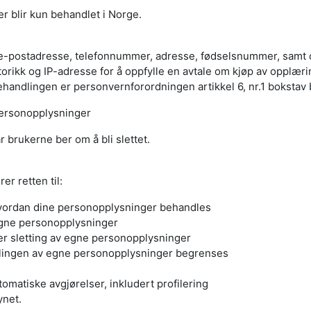
 blir kun behandlet i Norge.
e-postadresse, telefonnummer, adresse, fødselsnummer, samt o
orikk og IP-adresse for å oppfylle en avtale om kjøp av opplærin
handlingen er personvernforordningen artikkel 6, nr.1 bokstav 
personopplysninger
 brukerne ber om å bli slettet.
er retten til:
vordan dine personopplysninger behandles
egne personopplysninger
ler sletting av egne personopplysninger
dlingen av egne personopplysninger begrenses
omatiske avgjørelser, inkludert profilering
ynet.