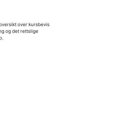
versikt over kursbevis
g og det rettslige
b.