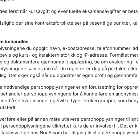
es først når kursavgift og eventuelle eksamensavgifter er betalt
ligholder sine kontraktsforpliktelser på vesentlige punkter, k
om behandles
lysningene du oppgir: navn, e-postadresse, telefonnummer, a
bevis og kurs- og karakterhistorikk og IP-adresse. Formålet me
ng og dokumentere gjennomført opplæring, be om evaluering i e
lysningene samles inn når du registrerer deg på portalen elle
deg. Det skjer også når du oppdaterer egen profil og gjennomfø
e nødvendige personopplysninger er en forutsetning for oppret
ebehandler personopplysningene for å kunne føre en anonymiser
s med å se hvor mange, og hvilke typer brukergrupper, som ben
utstedt.
 overføre eller på annen måte utlevere personopplysninger til an
til personopplysningene tilknyttet kurs de er involvert i. Det 
ortalansvarlige hos NooA som har tilgang til alle personopplysni