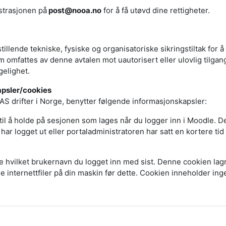
strasjonen på
post@nooa.no
for å få utøvd dine rettigheter.
stillende tekniske, fysiske og organisatoriske sikringstiltak for 
omfattes av denne avtalen mot uautorisert eller ulovlig tilgang,
gelighet.
apsler/cookies
 drifter i Norge, benytter følgende informasjonskapsler:
il å holde på sesjonen som lages når du logger inn i Moodle. D
har logget ut eller portaladministratoren har satt en kortere tid f
e hvilket brukernavn du logget inn med sist. Denne cookien lagre
e internettfiler på din maskin før dette. Cookien inneholder ing