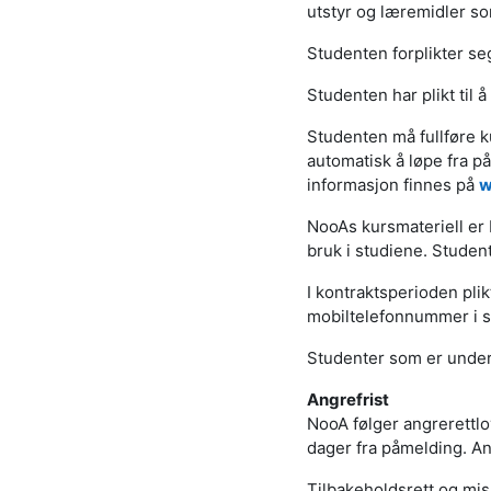
utstyr og læremidler so
Studenten forplikter seg
Studenten har plikt til 
Studenten må fullføre k
automatisk å løpe fra p
informasjon finnes på
w
NooAs kursmateriell er b
bruk i studiene. Studente
I kontraktsperioden pli
mobiltelefonnummer i si
Studenter som er under 
Angrefrist
NooA følger angrerettlo
dager fra påmelding. Ang
Tilbakeholdsrett og mis