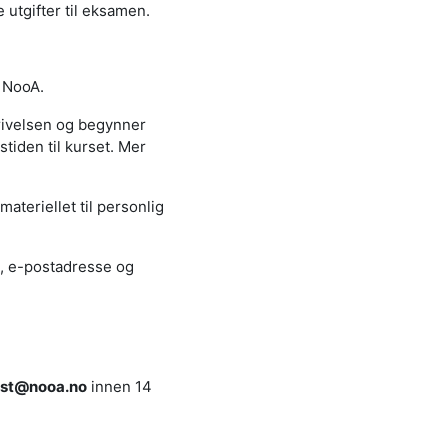
 utgifter til eksamen.
å NooA.
krivelsen og begynner
tiden til kurset. Mer
ateriellet til personlig
e, e-postadresse og
st@nooa.no
innen 14