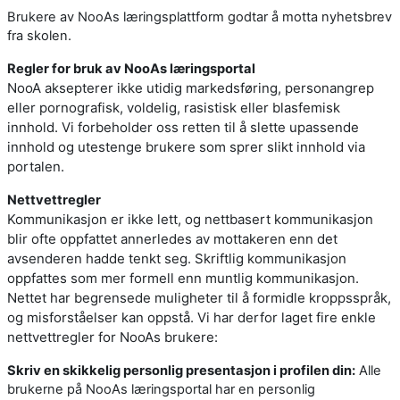
Brukere av NooAs læringsplattform godtar å motta nyhetsbrev
fra skolen.
Regler for bruk av NooAs læringsportal
NooA aksepterer ikke utidig markedsføring, personangrep
eller pornografisk, voldelig, rasistisk eller blasfemisk
innhold. Vi forbeholder oss retten til å slette upassende
innhold og utestenge brukere som sprer slikt innhold via
portalen.
Nettvettregler
Kommunikasjon er ikke lett, og nettbasert kommunikasjon
blir ofte oppfattet annerledes av mottakeren enn det
avsenderen hadde tenkt seg. Skriftlig kommunikasjon
oppfattes som mer formell enn muntlig kommunikasjon.
Nettet har begrensede muligheter til å formidle kroppsspråk,
og misforståelser kan oppstå. Vi har derfor laget fire enkle
nettvettregler for NooAs brukere:
Skriv en skikkelig personlig presentasjon i profilen din:
Alle
brukerne på NooAs læringsportal har en personlig