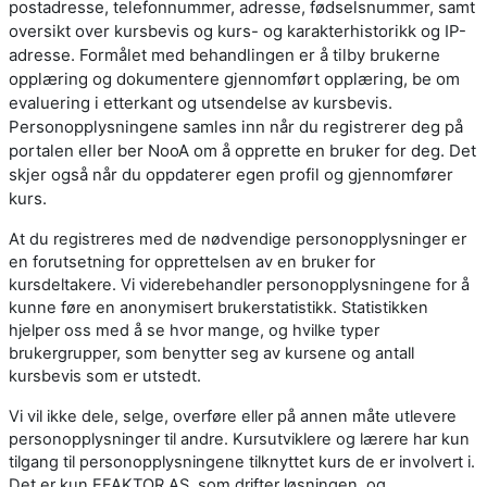
postadresse, telefonnummer, adresse, fødselsnummer, samt
oversikt over kursbevis og kurs- og karakterhistorikk og IP-
adresse. Formålet med behandlingen er å tilby brukerne
opplæring og dokumentere gjennomført opplæring, be om
evaluering i etterkant og utsendelse av kursbevis.
Personopplysningene samles inn når du registrerer deg på
portalen eller ber NooA om å opprette en bruker for deg. Det
skjer også når du oppdaterer egen profil og gjennomfører
kurs.
At du registreres med de nødvendige personopplysninger er
en forutsetning for opprettelsen av en bruker for
kursdeltakere. Vi viderebehandler personopplysningene for å
kunne føre en anonymisert brukerstatistikk. Statistikken
hjelper oss med å se hvor mange, og hvilke typer
brukergrupper, som benytter seg av kursene og antall
kursbevis som er utstedt.
Vi vil ikke dele, selge, overføre eller på annen måte utlevere
personopplysninger til andre. Kursutviklere og lærere har kun
tilgang til personopplysningene tilknyttet kurs de er involvert i.
Det er kun EFAKTOR AS, som drifter løsningen, og