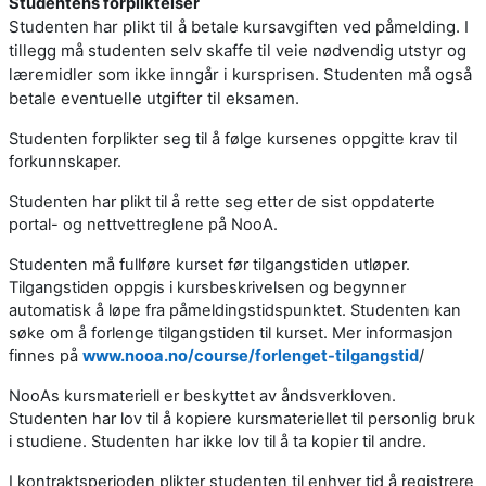
Studentens forpliktelser
Studenten har plikt til å betale kursavgiften ved påmelding. I
tillegg må studenten selv skaffe til veie nødvendig utstyr og
læremidler som ikke inngår i kursprisen. Studenten må også
betale eventuelle utgifter til eksamen.
Studenten forplikter seg til å følge kursenes oppgitte krav til
forkunnskaper.
Studenten har plikt til å rette seg etter de sist oppdaterte
portal- og nettvettreglene på NooA.
Studenten må fullføre kurset før tilgangstiden utløper.
Tilgangstiden oppgis i kursbeskrivelsen og begynner
automatisk å løpe fra påmeldingstidspunktet. Studenten kan
søke om å forlenge tilgangstiden til kurset. Mer informasjon
finnes på
www.nooa.no/course/forlenget-tilgangstid
/
NooAs kursmateriell er beskyttet av åndsverkloven.
Studenten har lov til å kopiere kursmateriellet til personlig bruk
i studiene. Studenten har ikke lov til å ta kopier til andre.
I kontraktsperioden plikter studenten til enhver tid å registrere