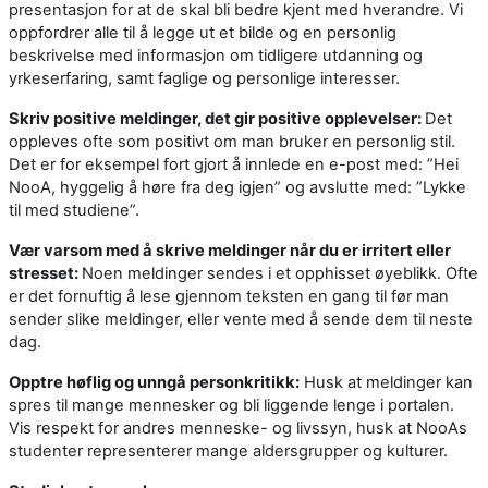
presentasjon for at de skal bli bedre kjent med hverandre. Vi
oppfordrer alle til å legge ut et bilde og en personlig
beskrivelse med informasjon om tidligere utdanning og
yrkeserfaring, samt faglige og personlige interesser.
Skriv positive meldinger, det gir positive opplevelser:
Det
oppleves ofte som positivt om man bruker en personlig stil.
Det er for eksempel fort gjort å innlede en e-post med: ”Hei
NooA, hyggelig å høre fra deg igjen” og avslutte med: ”Lykke
til med studiene”.
Vær varsom med å skrive meldinger når du er irritert eller
stresset:
Noen meldinger sendes i et opphisset øyeblikk. Ofte
er det fornuftig å lese gjennom teksten en gang til før man
sender slike meldinger, eller vente med å sende dem til neste
dag.
Opptre høflig og unngå personkritikk:
Husk at meldinger kan
spres til mange mennesker og bli liggende lenge i portalen.
Vis respekt for andres menneske- og livssyn, husk at NooAs
studenter representerer mange aldersgrupper og kulturer.